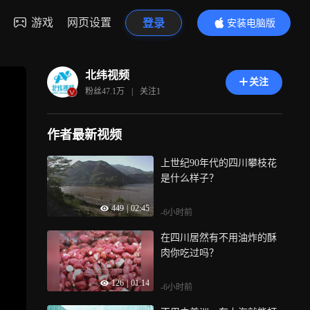
游戏
网页设置
登录
安装电脑版
内容更精彩
北纬视频
关注
粉丝
47.1万
|
关注
1
作者最新视频
上世纪90年代的四川攀枝花
是什么样子？
449
|
02:45
-6小时前
在四川居然有不用油炸的酥
肉你吃过吗？
126
|
01:14
-6小时前