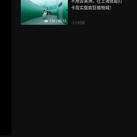
不用去美洲，在上海就能打
卡现实版疯狂植物城！
134
|
00:33
-5小时前