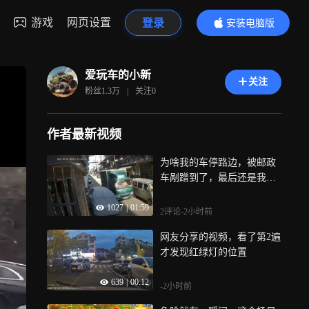
游戏
网页设置
登录
安装电脑版
内容更精彩
爱玩车的小新
关注
粉丝
1.3万
|
关注
0
作者最新视频
为啥我的车停路边，被邮政
车剐蹭到了，最后还是我的
责任，不公平
1027
|
01:59
2评论
-2小时前
网友分享的视频，看了第2遍
才发现红绿灯的位置
639
|
00:12
-2小时前