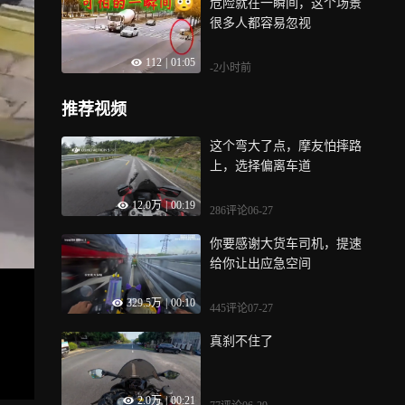
危险就在一瞬间，这个场景
很多人都容易忽视
112
|
01:05
-2小时前
推荐视频
这个弯大了点，摩友怕摔路
上，选择偏离车道
12.0万
|
00:19
286评论
06-27
你要感谢大货车司机，提速
给你让出应急空间
329.5万
|
00:10
445评论
07-27
真刹不住了
2.0万
|
00:21