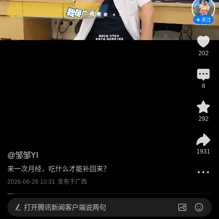
关注
202
8
292
1931
@
邹邹YI
来一次月经，吃什么才能补回来？
2026-06-26 10:31
发布于
广西
打开
腾讯新闻客户端说两句