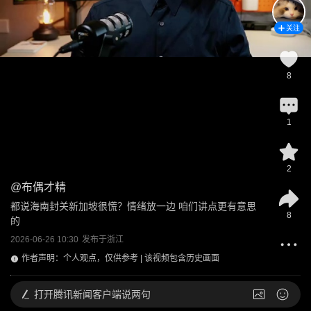
关注
8
1
2
@
布偶才精
都说海南封关新加坡很慌？情绪放一边 咱们讲点更有意思
8
的
2026-06-26 10:30
发布于
浙江
作者声明：个人观点，仅供参考 | 该视频包含历史画面
打开
腾讯新闻客户端说两句