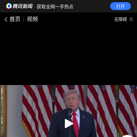
· 获取全网一手热点
打开
首页
视频
无障碍