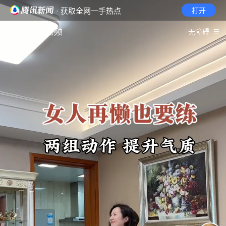
· 获取全网一手热点
打开
首页
视频
无障碍