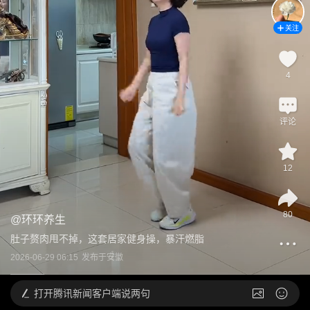
关注
4
评论
12
80
@
环环养生
肚子赘肉甩不掉，这套居家健身操，暴汗燃脂
2026-06-29 06:15
发布于
安徽
打开
腾讯新闻客户端说两句