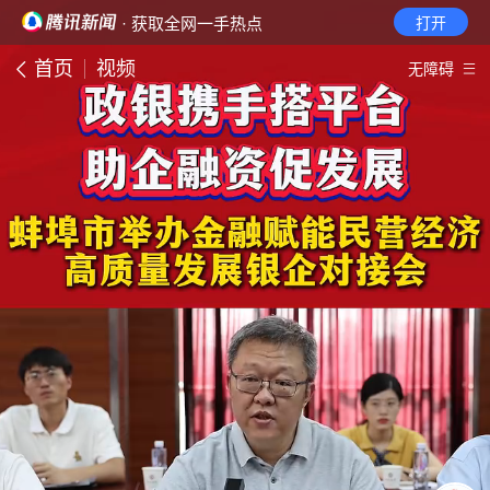
· 获取全网一手热点
打开
首页
视频
无障碍