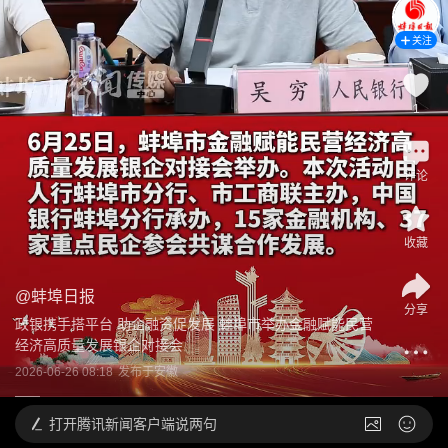
关注
1
评论
收藏
@
蚌埠日报
分享
政银携手搭平台 助企融资促发展 蚌埠市举办金融赋能民营
经济高质量发展银企对接会
2026-06-26 08:18
发布于
安徽
打开
腾讯新闻客户端说两句