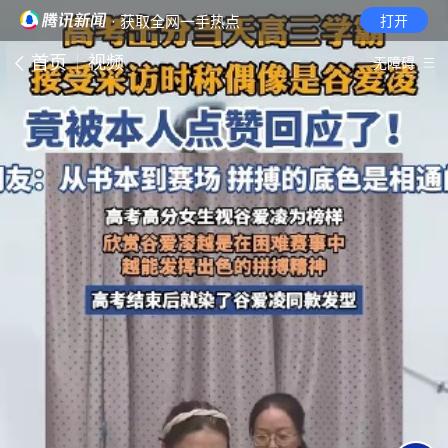
· 获取全网一手热点
打开
首页
视频
无障碍