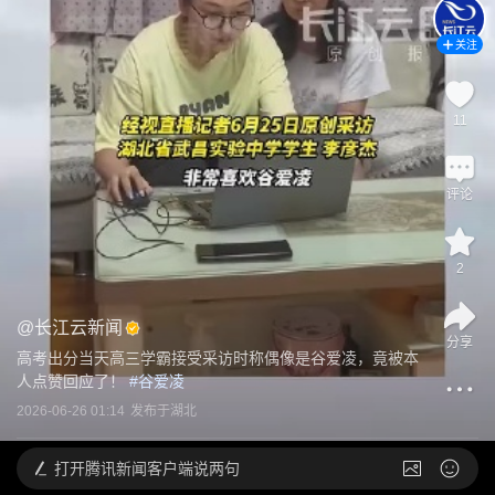
关注
11
评论
2
@
长江云新闻
分享
高考出分当天高三学霸接受采访时称偶像是谷爱凌，竟被本
人点赞回应了！
 #
谷爱凌
2026-06-26 01:14
发布于
湖北
打开
腾讯新闻客户端说两句