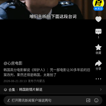
关注
1
收藏
@
心房电影
分享
韩国高分电影解说《辩护人》：凭一部电影让30多年前的旧
案改判，果然还得是韩国，太敢拍了
2026-06-21 20:13
发布于
内蒙古
韩国剧情片解说
合集
打开
腾讯新闻客户端说两句