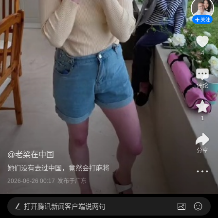
关注
4
评论
1
分享
@
老梁在中国
她们没有去过中国，竟然会打麻将
2026-06-26 00:17
发布于
广东
打开
腾讯新闻客户端说两句