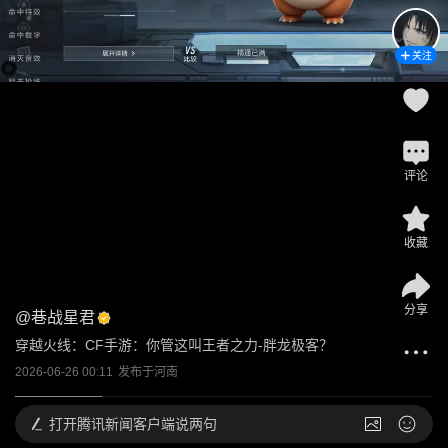
关注
评论
收藏
分享
@
巷战星君
穿越火线：CF手游：你管这叫王者之力-胖龙极客？
2026-06-26 00:11
发布于
河南
打开
腾讯新闻客户端说两句