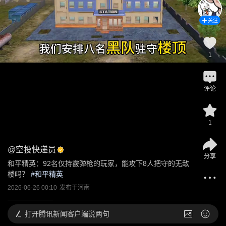
关注
1
评论
1
@
空投快递员
分享
和平精英：92名仅持霰弹枪的玩家，能攻下8人把守的无敌
楼吗？
 #
和平精英
2026-06-26 00:10
发布于
河南
打开
腾讯新闻客户端说两句