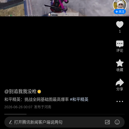
关注
1
评论
收藏
分享
@
别追我我没枪
和平精英：挑战全网基础图最高爆率
 #
和平精英
2026-06-26 00:07
发布于
河南
打开
腾讯新闻客户端说两句