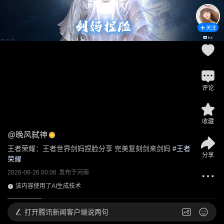
关注
评论
收藏
@
晚风弑神
王者荣耀：王者世界剑妈捏脸分享 完美复刻剑来剑妈
 #
王者
分享
荣耀
2026-06-26 00:06
发布于
河南
该内容使用了AI生成技术
打开
腾讯新闻客户端说两句