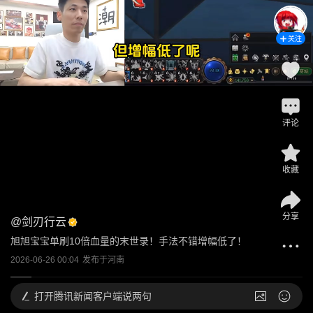
关注
评论
收藏
分享
@
剑刃行云
旭旭宝宝单刷10倍血量的末世录！手法不错增幅低了！
2026-06-26 00:04
发布于
河南
打开
腾讯新闻客户端说两句