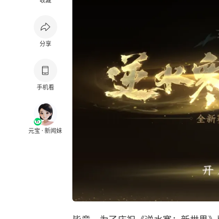
收藏
分享
手机看
元宝 · 新闻妹