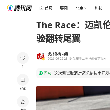
首页
要闻
北京
科技
The Race：
验翻转尾翼
虎扑体育内容
2026-06-26 23:19
发布于
上海
虎扑官方账号
1
问AI
·
这次测试取消对迈凯伦技术开发
评论