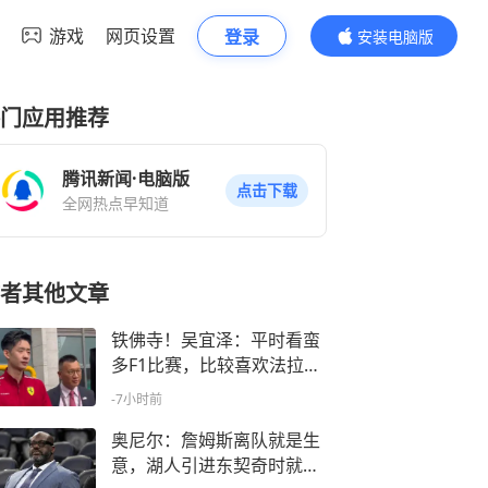
游戏
网页设置
登录
安装电脑版
内容更精彩
门应用推荐
腾讯新闻·电脑版
点击下载
全网热点早知道
者其他文章
铁佛寺！吴宜泽：平时看蛮
多F1比赛，比较喜欢法拉利
车队
-7小时前
奥尼尔：詹姆斯离队就是生
意，湖人引进东契奇时就决