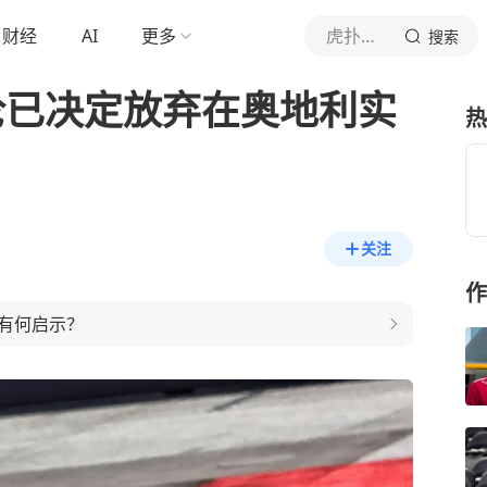
财经
AI
更多
虎扑体育内容
搜索
迈凯伦已决定放弃在奥地利实
热
关注
作
有何启示？