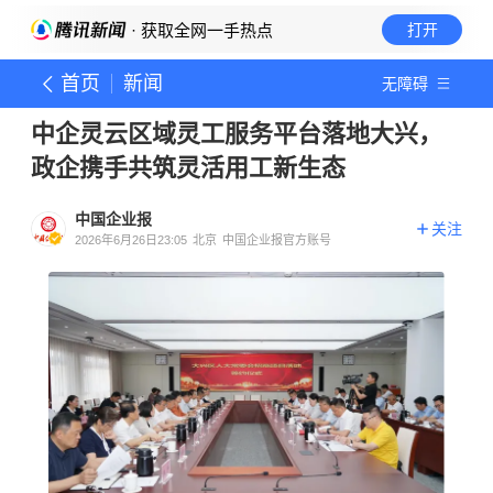
· 获取全网一手热点
打开
首页
新闻
无障碍
中企灵云区域灵工服务平台落地大兴，
政企携手共筑灵活用工新生态
中国企业报
关注
2026年6月26日23:05
北京
中国企业报官方账号