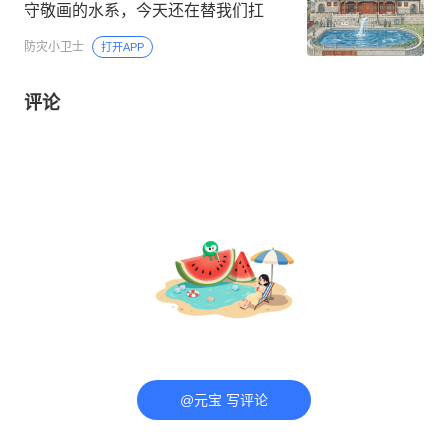
守敬画的水系，今天还在替我们扛
防灾小卫士
打开APP
评论
@元宝 写评论