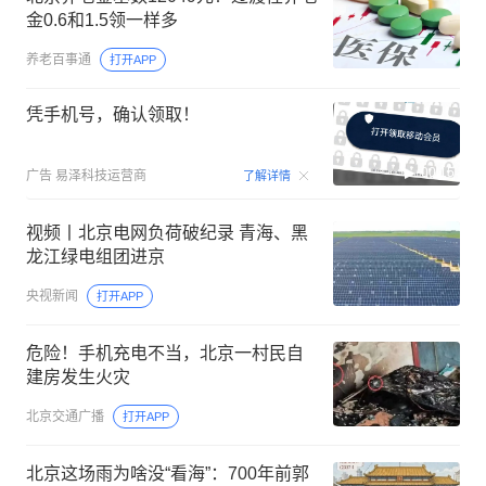
金0.6和1.5领一样多
养老百事通
打开APP
凭手机号，确认领取！
00:15
广告
易泽科技运营商
了解详情
视频丨北京电网负荷破纪录 青海、黑
龙江绿电组团进京
央视新闻
打开APP
危险！手机充电不当，北京一村民自
建房发生火灾
北京交通广播
打开APP
北京这场雨为啥没“看海”：700年前郭