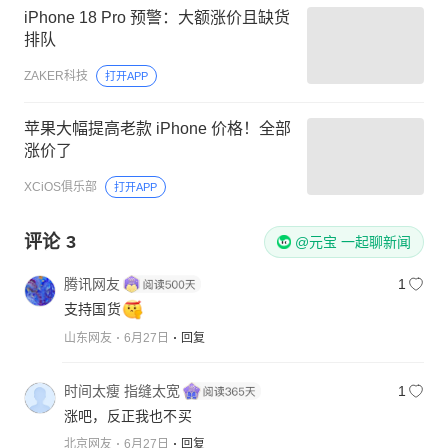
iPhone 18 Pro 预警：大额涨价且缺货
排队
ZAKER科技
打开APP
苹果大幅提高老款 iPhone 价格！全部
涨价了
XCiOS俱乐部
打开APP
评论
3
@元宝 一起聊新闻
腾讯网友
1
支持国货
山东网友
6月27日
回复
时间太瘦 指缝太宽
1
涨吧，反正我也不买
北京网友
6月27日
回复