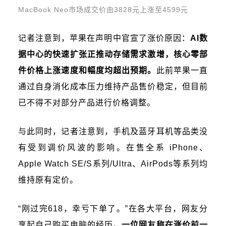
MacBook Neo市场成交价由3828元上涨至4599元
记者注意到，苹果在声明中官宣了涨价原因：
AI数
据中心的快速扩张正推动存储需求激增，核心零部
件价格上涨速度和幅度均超出预期。
此前苹果一直
通过自身消化成本压力维持产品售价稳定，但目前
已不得不对部分产品进行价格调整。
与此同时，记者注意到，手机及蓝牙耳机等品类没
有受到调价风波的影响。在售全系 iPhone、
Apple Watch SE/S系列/Ultra、AirPods等系列均
维持原有定价。
“刚过完618，幸亏下单了。”在各大平台，网友分
享起自己购买电脑的经历。
一位网友称在涨价前一