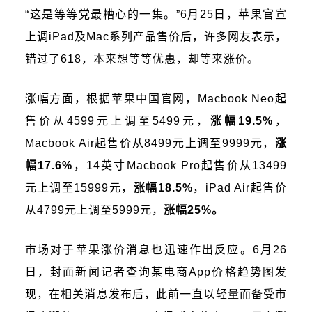
“这是等等党最糟心的一集。”6月25日，苹果官宣
上调iPad及Mac系列产品售价后，许多网友表示，
错过了618，本来想等等优惠，却等来涨价。
涨幅方面，根据苹果中国官网，Macbook Neo起
售价从4599元上调至5499元，
涨幅19.5%
，
Macbook Air起售价从8499元上调至9999元，
涨
幅17.6%
，14英寸Macbook Pro起售价从13499
元上调至15999元，
涨幅18.5%
，iPad Air起售价
从4799元上调至5999元，
涨幅25%。
市场对于苹果涨价消息也迅速作出反应。6月26
日，封面新闻记者查询某电商App价格趋势图发
现，在相关消息发布后，此前一直以轻量而备受市