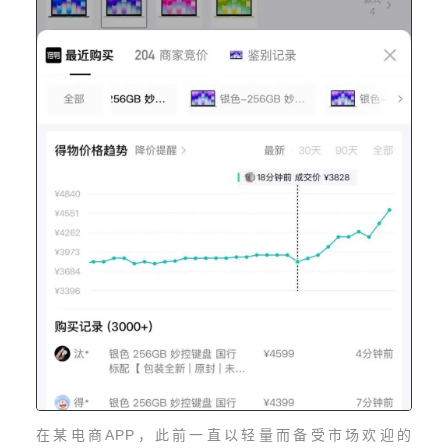
在某电商APP，此前一直以轻量而备受市场欢迎的