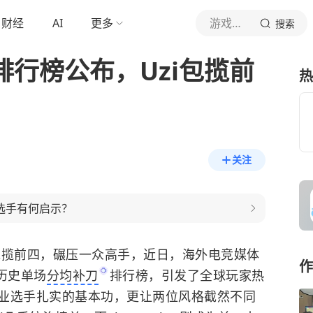
财经
AI
更多
游戏大妹子呀
搜索
排行榜公布，Uzi包揽前
热
关注
单选手有何启示？
i包揽前四，碾压一众高手，近日，海外电竞媒体
作
历史单场
分均补刀
排行榜，引发了全球玩家热
业选手扎实的基本功，更让两位风格截然不同