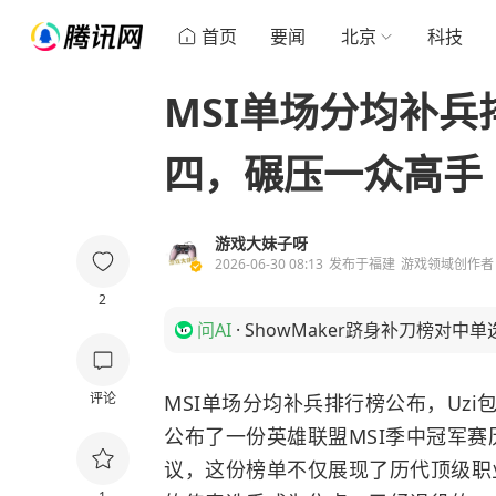
首页
要闻
北京
科技
MSI单场分均补兵
四，碾压一众高手
游戏大妹子呀
2026-06-30 08:13
发布于
福建
游戏领域创作者
2
问AI
·
ShowMaker跻身补刀榜对中
评论
MSI单场分均补兵排行榜公布，Uz
公布了一份英雄联盟MSI季中冠军赛
议，这份榜单不仅展现了历代顶级职