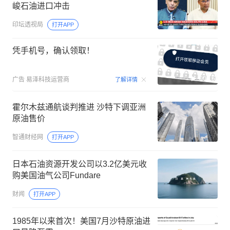
峻石油进口冲击
印坛透视局
打开APP
凭手机号，确认领取！
00:15
广告
易泽科技运营商
了解详情
霍尔木兹通航谈判推进 沙特下调亚洲
原油售价
智通财经网
打开APP
日本石油资源开发公司以3.2亿美元收
购美国油气公司Fundare
财闻
打开APP
1985年以来首次！美国7月沙特原油进