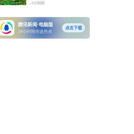
-7小时前
腾讯新闻·电脑版
点击下载
24小时陪你追热点