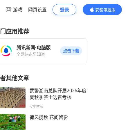
游戏
网页设置
登录
安装电脑版
内容更精彩
门应用推荐
腾讯新闻·电脑版
点击下载
全网热点早知道
者其他文章
武警湖南总队开展2026年度
夏秋季警士选晋考核
-7小时前
荷风揽秋 花间留影