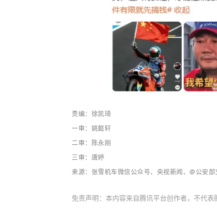
责编：徐凯琦
一审：姚懿轩
二审：陈永刚
三审：唐婷
来源：张雪机车微信公众号、央视新闻、@公安部
免责声明：本内容来自腾讯平台创作者，不代表