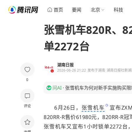
首页
要闻
北京
科技
张雪机车820R、8
单2272台
湖南日报
2026-06-26 21:22
发布于
湖南
湖南日报社新湖
0
问AI
·
张雪机车为何对新手实施购买限
评论
6月26日，
张雪机车
宣布ZXM
820RR-R售价61980元，820RR-
张雪机车又宣布1小时锁单2272台，其中