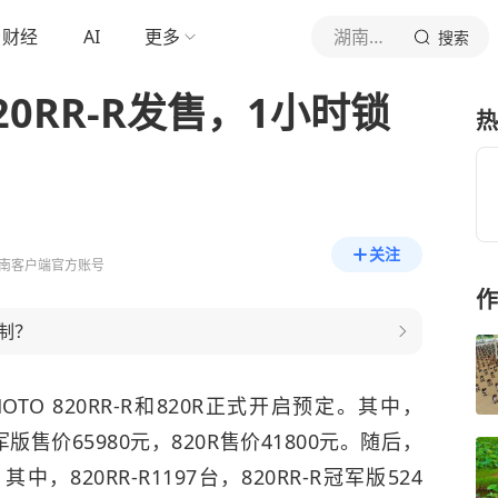
财经
AI
更多
湖南日报
搜索
20RR-R发售，1小时锁
热
关注
南客户端官方账号
作
制？
OTO 820RR-R和820R正式开启预定。其中，
R冠军版售价65980元，820R售价41800元。随后，
，820RR-R1197台，820RR-R冠军版524