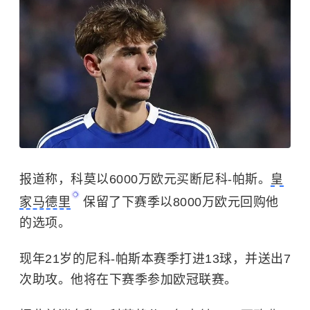
报道称，科莫以6000万欧元买断尼科-帕斯。
皇
家马德里
保留了下赛季以8000万欧元回购他
的选项。
现年21岁的尼科-帕斯本赛季打进13球，并送出7
次助攻。他将在下赛季参加欧冠联赛。