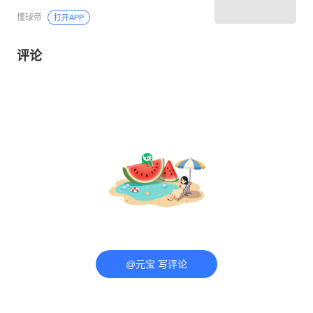
懂球帝
打开APP
评论
@元宝 写评论