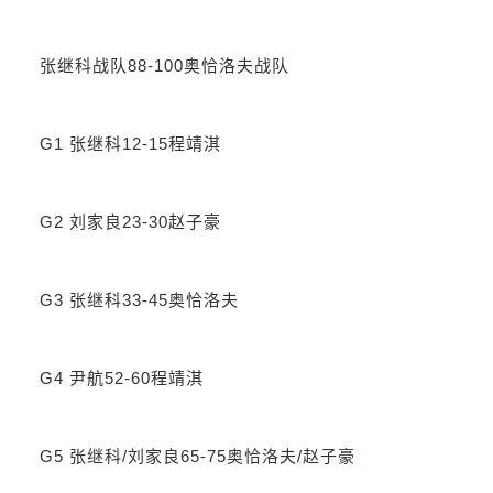
张继科战队88-100奥恰洛夫战队
G1 张继科12-15程靖淇
G2 刘家良23-30赵子豪
G3 张继科33-45奥恰洛夫
G4 尹航52-60
程靖淇
G5 张继科/刘家良65-75奥恰洛夫/
赵子豪