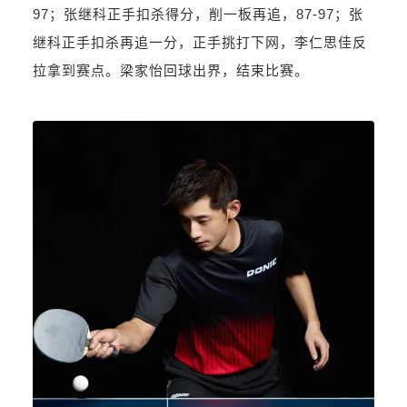
97；张继科正手扣杀得分，削一板再追，87-97；张
继科正手扣杀再追一分，正手挑打下网，李仁思佳反
拉拿到赛点。梁家怡回球出界，结束比赛。