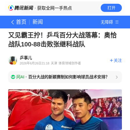
· 获取全网一手热点
打开
首页
新闻
无障碍
又见霸王拧！乒乓百分大战落幕：奥恰
战队100-88击败张继科战队
乒事儿
关注
2026年6月26日21:18
天津
体育领域创作者
问AI
·
百分大战的新颖赛制如何影响球员战术安排？