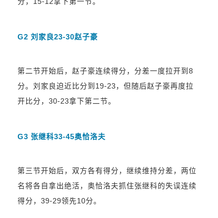
分，15-12拿下第一节。
G2 刘家良23-30赵子豪
第二节开始后，赵子豪连续得分，分差一度拉开到8
分。刘家良迫近比分到19-23，但随后赵子豪再度拉
开比分，30-23拿下第二节。
G3 张继科33-45奥恰洛夫
第三节开始后，双方各有得分，继续维持分差，两位
名将各自拿出绝活，奥恰洛夫抓住张继科的失误连续
得分，39-29领先10分。