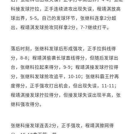
科接发球拧拉，正手连续进攻出现失误，程靖淇放高
球出界，5-5。自己的发球环节，张继科连拿2分超
出，程靖淇发球抢攻同样拿2分，7-7继续打平。
落后时刻，张继科发球后形成强攻，正手拉斜线得
分，8-8；程靖淇偷袭长球直线得分，但随后发球出
台，张继科拉起来得分，9-9；程靖淇接发球拧拉得
分，张继科发球抢攻追平，10-10；张继科霸王拧再
度得分，正手强攻打出机会，但出现失误，11-11；
程靖淇接发球拧拉得分，但接发球失误出现半高，张
继科强攻得分。
张继科接发球连丢2分，正手强攻，程靖淇擦网得