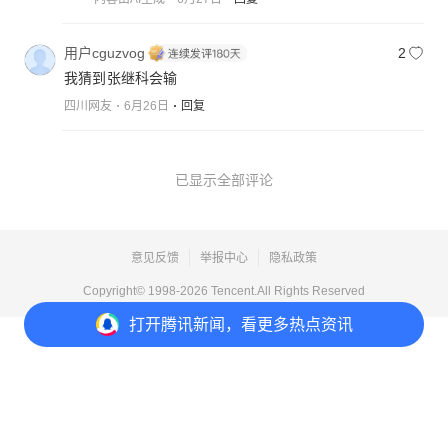
用户cguzvog
2
我猜到张继科会输
四川网友
6月26日
回复
已显示全部评论
意见反馈
举报中心
隐私政策
Copyright© 1998-
2026
Tencent.All Rights Reserved
打开
腾讯新闻，看更多热点资讯
合集目录
3
8
3
6