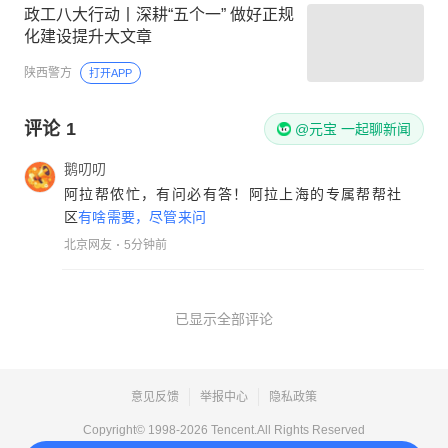
政工八大行动丨深耕“五个一” 做好正规
化建设提升大文章
陕西警方
打开APP
评论
1
@元宝 一起聊新闻
鹅叨叨
阿拉帮侬忙，有问必有答！阿拉上海的专属帮帮社
区
有啥需要，尽管来问
北京网友
5分钟前
已显示全部评论
意见反馈
举报中心
隐私政策
Copyright© 1998-
2026
Tencent.All Rights Reserved