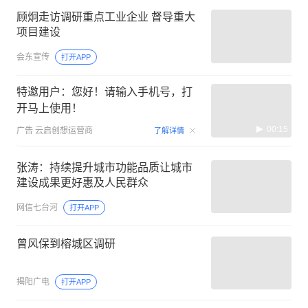
顾炯走访调研重点工业企业 督导重大
项目建设
会东宣传
打开APP
特邀用户：您好！请输入手机号，打
开马上使用！
00:15
广告
云启创想运营商
了解详情
张涛：持续提升城市功能品质让城市
建设成果更好惠及人民群众
网信七台河
打开APP
曾风保到榕城区调研
揭阳广电
打开APP