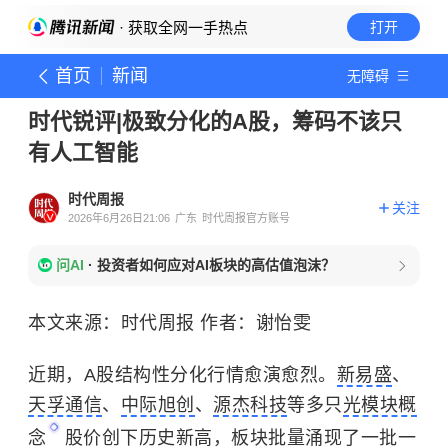
· 获取全网一手热点
打开
首页
新闻
无障碍
时代锐评|极致分化的A股，筹码不该只
有人工智能
时代周报
关注
2026年6月26日21:06
广东
时代周报官方账号
问AI
·
投资者如何应对AI板块的高估值泡沫？
本文来源：时代周报 作者：谢怡雯
近期，A股结构性分化行情愈演愈烈。
新易盛
、
天孚通信
、
中际旭创
、
源杰科技
等多只
光模块概
念
股价创下历史新高，板块批量涌现了一批一