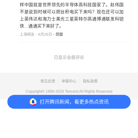
样中国就是世界领先的半导体高科技国家了。赵伟国
不是说到时候可以把台积电买下来吗？现在还可以加
上英伟达和海力士美光三星英特尔高通博通联发科铠
侠…通通买下来好了。
上海网友
6月26日
回复
已显示全部评论
意见反馈
举报中心
隐私政策
Copyright© 1998-
2026
Tencent.All Rights Reserved
打开
腾讯新闻，看更多热点资讯
打开
APP参与讨论