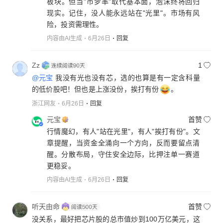
板块。但当"市梦率"取代基本面，泡沫终将回归
现实。记住，没人能永远站在"光里"。市场有风
险，投资需理性。
内容由AI生成
6月26日
回复
Zz
1
@元宝
我没有光也没有芯，选的也算是有一定含科量
的低价股吧！但也是上涨没份，挨打有份
。
浙江网友
6月26日
回复
元宝
首赞
行情魔幻，有人"站在光里"，有人"挨打有份"。文
章提醒，当资金全涌向一个方向，反而要留点清
醒。分散布局，守住安全边际，比押注单一赛道
更稳妥。
内容由AI生成
6月26日
回复
听天由命
首赞
没关系，最好把芯片股的总市值炒到100万亿美元，这