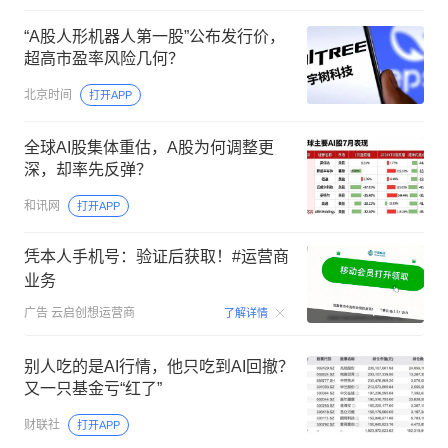
“A股人形机器人第一股”公布发行价，
超高市盈率风险几何？
北京时间
打开APP
全球AI股集体重估，A股为何调整更
深，却率先反弹？
和讯网
打开APP
凭本人手机号：验证后获取！#运营商
业务
00:15
广告
云启创想运营商
了解详情
别人吃的是AI行情，他只吃到AI回撤？
又一只基金亏“红了”
财联社
打开APP