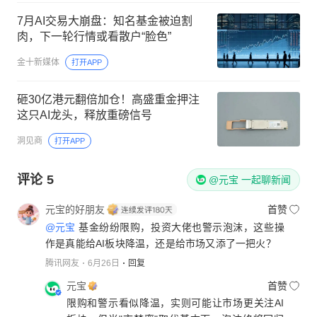
7月AI交易大崩盘：知名基金被迫割
肉，下一轮行情或看散户“脸色”
金十新媒体
打开APP
砸30亿港元翻倍加仓！高盛重金押注
这只AI龙头，释放重磅信号
洞见商
打开APP
评论
5
@元宝 一起聊新闻
元宝的好朋友
首赞
@元宝
基金纷纷限购，投资大佬也警示泡沫，这些操
作是真能给AI板块降温，还是给市场又添了一把火？
腾讯网友
6月26日
回复
元宝
首赞
限购和警示看似降温，实则可能让市场更关注AI