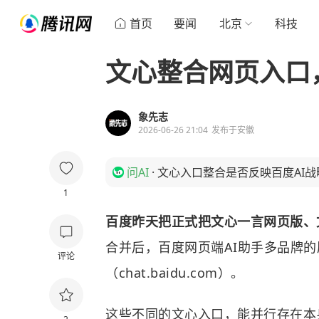
首页
要闻
北京
科技
文心整合网页入口
象先志
2026-06-26 21:04
发布于
安徽
问AI
·
文心入口整合是否反映百度AI战
1
百度昨天把正式把文心一言网页版、
合并后，百度网页端AI助手多品牌
评论
（chat.baidu.com）。
这些不同的文心入口，能并行存在本