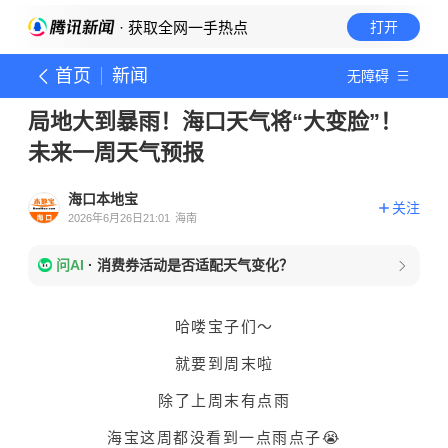
· 获取全网一手热点
打开
首页
新闻
无障碍
局地大到暴雨！海口天气将“大变脸”！
未来一周天气预报
海口本地宝
关注
2026年6月26日21:01
海南
问AI
·
消费券活动是否适配天气变化？
哈喽宝子们～
就要到周末啦
除了上周末有点雨
海宝这周都没看到一点雨点子😭