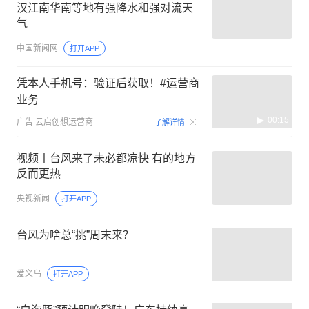
汉江南华南等地有强降水和强对流天
气
中国新闻网
打开APP
凭本人手机号：验证后获取！#运营商
业务
00:15
广告
云启创想运营商
了解详情
视频丨台风来了未必都凉快 有的地方
反而更热
央视新闻
打开APP
台风为啥总“挑”周末来？
爱义乌
打开APP