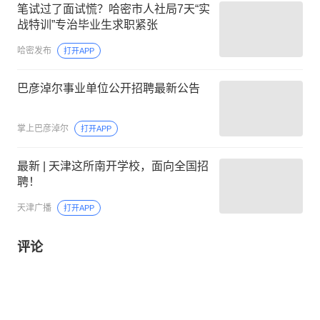
笔试过了面试慌？哈密市人社局7天“实
战特训”专治毕业生求职紧张
哈密发布
打开APP
巴彦淖尔事业单位公开招聘最新公告
掌上巴彦淖尔
打开APP
最新 | 天津这所南开学校，面向全国招
聘！
天津广播
打开APP
评论