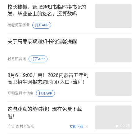
校长被抓，录取通知书临时换书记签
发，毕业证上的签名，还算数吗
杨老师聊学业
打开APP
关于高考录取通知书的温馨提醒
教育热资讯
打开APP
8月6日9:00开启！2026内蒙古五年制
高职招生网报志愿时间+入口+流程！
呼和浩特本地宝
打开APP
这游戏真的能赚钱！现在免费下载
啦！
00:29
广告
回村开饭店
立即下载