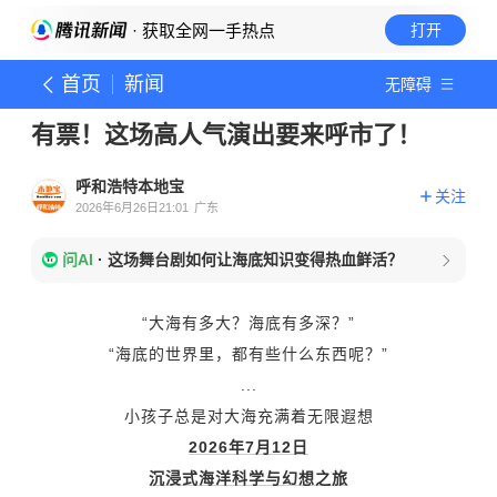
· 获取全网一手热点
打开
首页
新闻
无障碍
有票！这场高人气演出要来呼市了！
呼和浩特本地宝
关注
2026年6月26日21:01
广东
问AI
·
这场舞台剧如何让海底知识变得热血鲜活？
“大海有多大？海底有多深？”
“海底的世界里，都有些什么东西呢？”
...
小孩子总是对大海
充满着
无限遐想
2026年7月12日
沉浸式海洋科学与幻想之旅