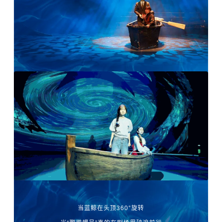
当蓝鲸在头顶360°旋转