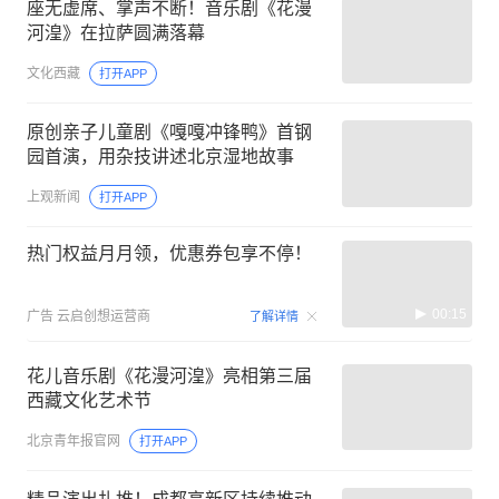
座无虚席、掌声不断！音乐剧《花漫
河湟》在拉萨圆满落幕
文化西藏
打开APP
原创亲子儿童剧《嘎嘎冲锋鸭》首钢
园首演，用杂技讲述北京湿地故事
上观新闻
打开APP
热门权益月月领，优惠券包享不停！
00:15
广告
云启创想运营商
了解详情
花儿音乐剧《花漫河湟》亮相第三届
西藏文化艺术节
北京青年报官网
打开APP