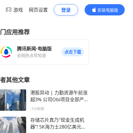
游戏
网页设置
登录
安装电脑版
内容更精彩
门应用推荐
腾讯新闻·电脑版
点击下载
全网热点早知道
者其他文章
港股异动 | 力勤资源午前涨
超3% 公司Obi项目全部产线
已正式进入满产运营阶段
-7小时前
存储芯片真乃“现金生成机
器”! SK海力士280亿美元扫