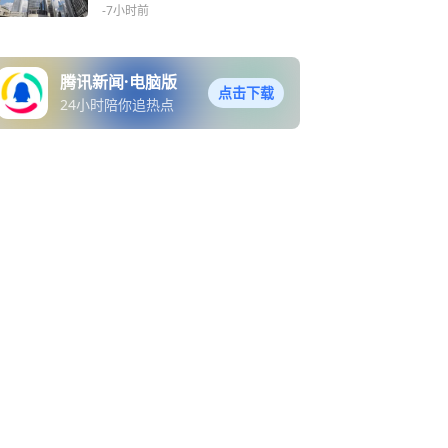
货信用债市场 去杠杆清算砸
-7小时前
出“股债齐升”良机
腾讯新闻·电脑版
点击下载
24小时陪你追热点