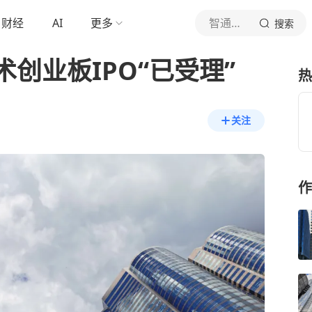
财经
AI
更多
智通财经网
搜索
创业板IPO“已受理”
热
关注
作