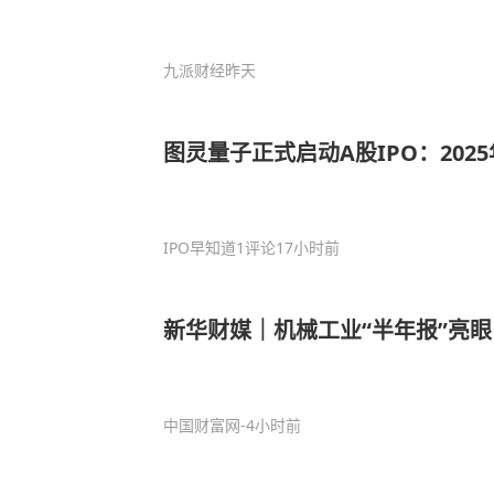
九派财经
昨天
图灵量子正式启动A股IPO：202
IPO早知道
1评论
17小时前
新华财媒｜机械工业“半年报”亮眼
中国财富网
-4小时前