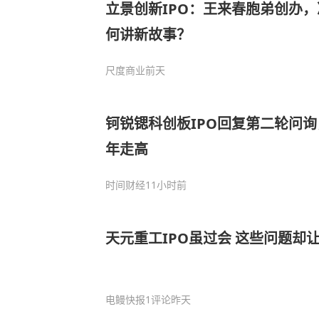
立景创新IPO：王来春胞弟创办，
何讲新故事？
尺度商业
前天
钶锐锶科创板IPO回复第二轮问
年走高
时间财经
11小时前
天元重工IPO虽过会 这些问题却
电鳗快报
1评论
昨天