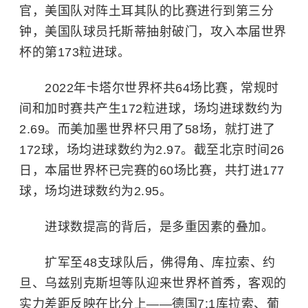
官，美国队对阵土耳其队的比赛进行到第三分
钟，美国队球员托斯蒂抽射破门，攻入本届世界
杯的第173粒进球。
2022年卡塔尔世界杯共64场比赛，常规时
间和加时赛共产生172粒进球，场均进球数约为
2.69。而美加墨世界杯只用了58场，就打进了
172球，场均进球数约为2.97。截至北京时间26
日，本届世界杯已完赛的60场比赛，共打进177
球，场均进球数约为2.95。
进球数提高的背后，是多重因素的叠加。
扩军至48支球队后，佛得角、库拉索、约
旦、
乌兹别克斯坦
等队迎来世界杯首秀，客观的
实力差距反映在比分上——德国7:1库拉索、葡