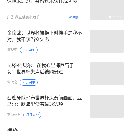
保障未通过，身份还未认证成功哦
00:06
广告
鼎立健康小助手
了解详情
金玟哉：世界杯被换下时摊手是我不
对，我不该当众失态
懂球帝
打开APP
昆滕-廷贝尔：在我心里梅西高于一
切；世界杯失点后被网暴过
懂球帝
打开APP
西班牙队公布世界杯决赛前画面，亚
马尔：脑海里没有输球选项
雷速体育
打开APP