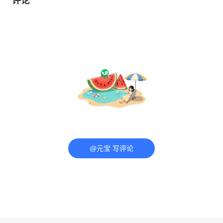
评论
@元宝 写评论