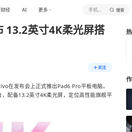
财经
AI
更多
手机中国
搜索
o发布 13.2英寸4K柔光屏搭
热
关注
作
vo在发布会上正式推出Pad6 Pro平板电脑。
，配备13.2英寸4K柔光屏，定位高性能旗舰平