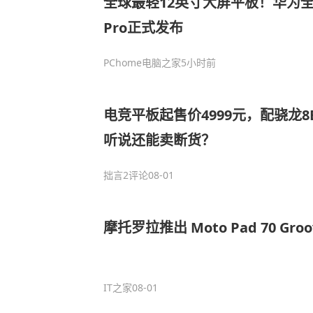
全球最轻12英寸大屏平板！华为全新
Pro正式发布
PChome电脑之家
5小时前
电竞平板起售价4999元，配骁龙8E
听说还能卖断货？
拙言
2评论
08-01
摩托罗拉推出 Moto Pad 70 Gro
IT之家
08-01