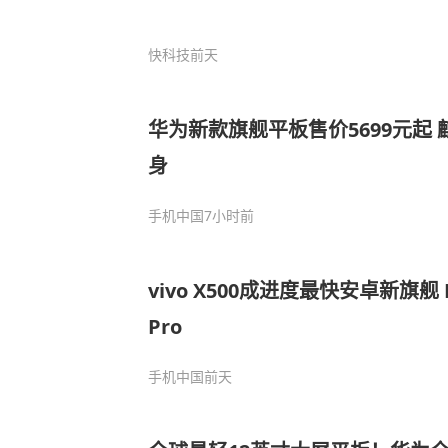
快科技
前天
华为新款旗舰平板售价5699元起 麒
身
手机中国
7小时前
vivo X500成进度最快安卓新旗舰 
Pro
手机中国
前天