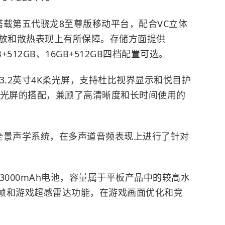
ro搭载第五代骁龙8至尊版移动平台，配合VC立体
能释放和散热表现上有所保障。存储方面提供
GB+512GB、16GB+512GB四档配置可选。
备13.2英寸4K柔光屏，支持杜比视界显示和悦目护
柔光屏的搭配，兼顾了高清晰度和长时间使用的
景声学系统，在多声道音频表现上进行了针对
置13000mAh电池，容量属于平板产品中的较高水
超帧和游戏超感雷达功能，在游戏画面优化和竞