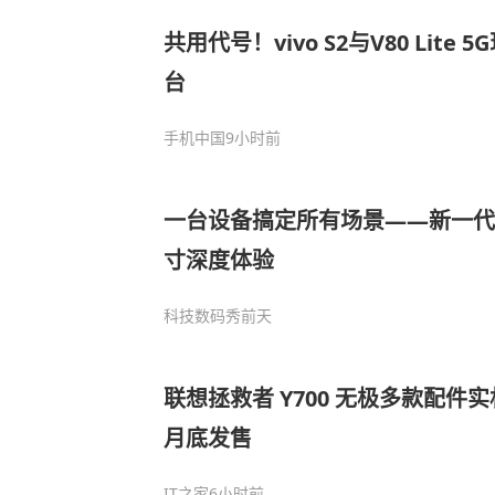
共用代号！vivo S2与V80 Lite 
台
手机中国
9小时前
一台设备搞定所有场景——新一代 Sur
寸深度体验
科技数码秀
前天
联想拯救者 Y700 无极多款配件
月底发售
IT之家
6小时前