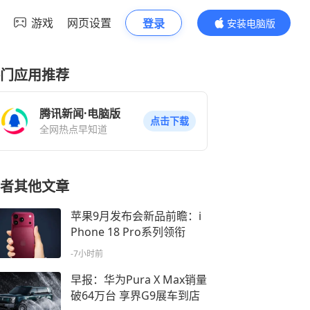
游戏
网页设置
登录
安装电脑版
内容更精彩
门应用推荐
腾讯新闻·电脑版
点击下载
全网热点早知道
者其他文章
苹果9月发布会新品前瞻：i
Phone 18 Pro系列领衔
-7小时前
早报：华为Pura X Max销量
破64万台 享界G9展车到店