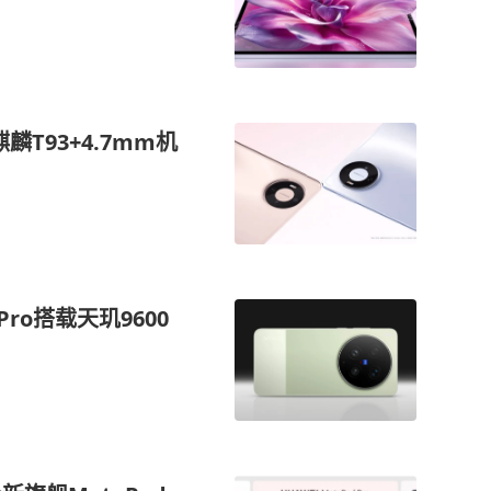
麟T93+4.7mm机
Pro搭载天玑9600