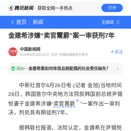
· 获取全网一手热点
打开
首页
新闻
无障碍
金建希涉嫌“卖官鬻爵”案一审获刑7年
中国新闻网
关注
2026年6月26日20:57
北京
中国新闻网官方账号
问AI
·
金建希案如何体现总统配偶的社会责任缺失？
中新社首尔6月26日电 (记者 金旭)当地时间
26日，韩国首尔中央地方法院就韩国前总统尹锡
悦妻子金建希涉嫌“
卖官鬻爵
”一案作出一审判
决，判处其有期徒刑7年。
据韩联社报道，法院认定，金建希在尹锡悦