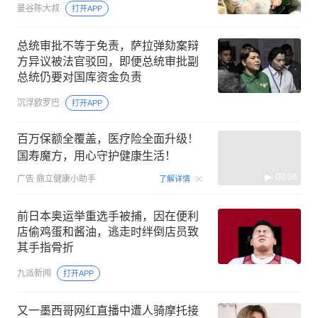
曼谷陈大叔
打开APP
总统审批不等于免责，萨拉弹劾案辩
方异议被法官驳回，即便总统审批副
总统仍要对国库资金负责
沉浮欧罗巴
打开APP
百万保额全覆盖，医疗险全面升级！
国寿魔方，用心守护健康生活！
00:06
广告
鼎立健康小助手
了解详情
前日本奥运举重选手被捕，因在便利
店偷鸡蛋和酱油，逃走时绊倒店员致
其手指骨折
九派新闻
打开APP
又一墨西哥网红直播中遭人骑摩托接