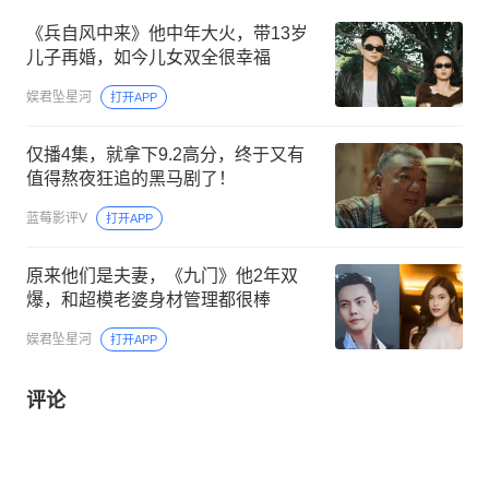
《兵自风中来》他中年大火，带13岁
儿子再婚，如今儿女双全很幸福
娱君坠星河
打开APP
仅播4集，就拿下9.2高分，终于又有
值得熬夜狂追的黑马剧了！
蓝莓影评V
打开APP
原来他们是夫妻，《九门》他2年双
爆，和超模老婆身材管理都很棒
娱君坠星河
打开APP
评论