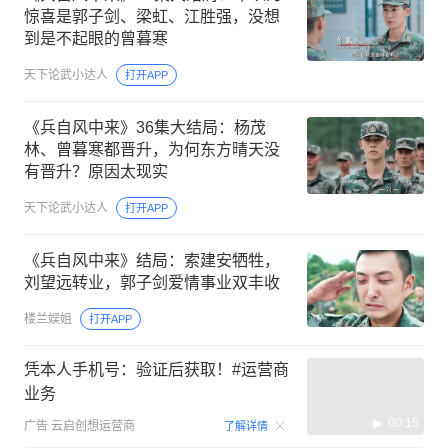
惊喜是郭子剑、梁虹、江胜强，没想
到是不起眼的曾暮寒
天下论武小达人
打开APP
《兵自风中来》36集大结局：杨茂
林、曾暮寒都晋升，为何东方晴天没
有晋升？原因太现实
天下论武小达人
打开APP
《兵自风中来》结局：索建安牺牲，
刘望远转业，郭子剑爱情事业双丰收
楼兰娱姐
打开APP
凭本人手机号：验证后获取！#运营商
业务
00:15
广告
云启创想运营商
了解详情