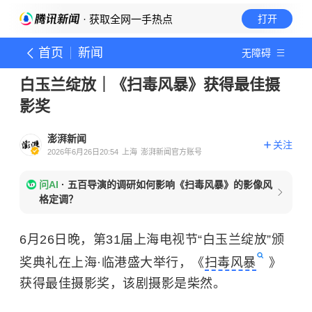
· 获取全网一手热点
打开
首页
新闻
无障碍
白玉兰绽放｜《扫毒风暴》获得最佳摄
影奖
澎湃新闻
关注
2026年6月26日20:54
上海
澎湃新闻官方账号
问AI
·
五百导演的调研如何影响《扫毒风暴》的影像风
格定调？
6月26日晚，第31届上海电视节“白玉兰绽放”颁
奖典礼在上海·临港盛大举行，《
扫毒风暴
》
获得最佳摄影奖，该剧摄影是柴然。