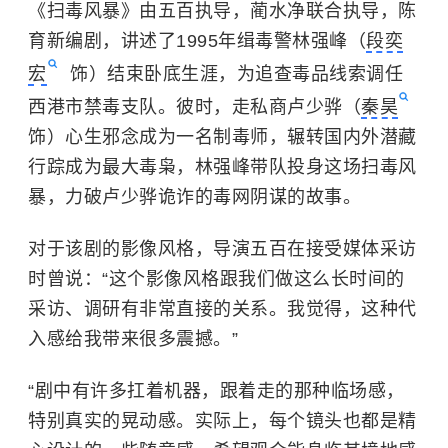
《扫毒风暴》由五百执导，蔺水净联合执导，陈
育新编剧，讲述了1995年缉毒警林强峰（
段奕
宏
饰）结束卧底生涯，为追查毒品线索调任
西港市禁毒支队。彼时，走私商卢少骅（
秦昊
饰）心生邪念成为一名制毒师，辗转国内外潜藏
行踪成为最大毒枭，林强峰带队投身这场扫毒风
暴，力破卢少骅诡诈的毒网阴谋的故事。
对于该剧的影像风格，导演
五百
在接受媒体采访
时曾说：“这个影像风格跟我们做这么长时间的
采访、调研有非常直接的关系。我觉得，这种代
入感给我带来很多震撼。”
“剧中有许多扛着机器，跟着走的那种临场感，
特别真实的晃动感。实际上，每个镜头也都是精