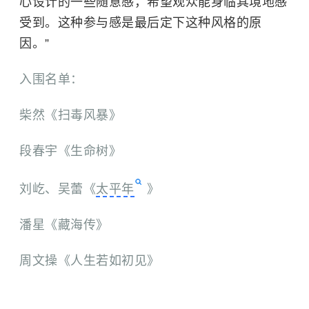
心设计的一些随意感，希望观众能身临其境地感
受到。这种参与感是最后定下这种风格的原
因。”
入围名单：
柴然《扫毒风暴》
段春宇《生命树》
刘屹、吴蕾《
太平年
》
潘星《藏海传》
周文操《人生若如初见》