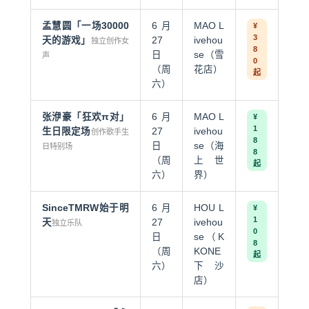
孟慧圆
「一场30000
6月
MAO L
¥
3
天的游戏」
27
ivehou
独立创作女
8
日
se（雪
声
0
（周
花店）
起
六）
张洢豪「狂欢π对」
6月
MAO L
¥
1
生日限定场
27
ivehou
创作歌手生
8
日
se（
海
日特别场
8
（周
上世
起
六）
界
）
SinceTMRW始于明
6月
HOU L
¥
1
天
27
ivehou
独立乐队
0
日
se（K
8
（周
KONE
起
六）
下沙
店）