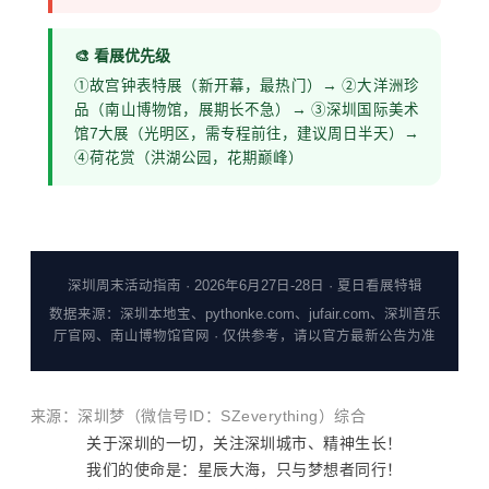
🎨 看展优先级
①故宫钟表特展（新开幕，最热门）→ ②大洋洲珍
品（南山博物馆，展期长不急）→ ③深圳国际美术
馆7大展（光明区，需专程前往，建议周日半天）→
④荷花
赏
（洪湖公园，花期巅峰）
深圳周末活动指南 · 2026年6月27日-28日 · 夏日看展特辑
数据来源：深圳本地宝、pythonke.com、jufair.com、深圳音乐
厅官网、南山博物馆官网 · 仅供参考，请以官方最新公告为准
来源：
深圳梦
（微信号ID：SZeverything）
综合
关于深圳的一切，关注深圳城市、精神生长！
我们的使命是：星辰大海，只与梦想者同行！