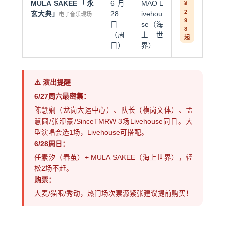
MULA SAKEE「永
6月
MAO L
¥
2
玄大典」
28
ivehou
电子音乐现场
9
日
se（海
8
（周
上世
起
日）
界）
⚠️ 演出提醒
6/27周六最密集：
陈慧娴（龙岗大运中心）、队长（横岗文体）、孟
慧圆/张洢豪/SinceTMRW 3场Livehouse同日。大
型演唱会选1场，Livehouse可搭配。
6/28周日：
任素汐（春茧）+ MULA SAKEE（海上世界），轻
松2场不赶。
购票：
大麦/猫眼/秀动，热门场次票源紧张建议提前购买！