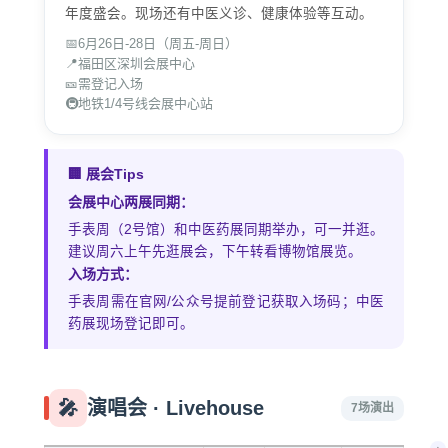
年度盛会。现场还有中医义诊、健康体验等互动。
📅
6月26日-28日（周五-周日）
📍
福田区深圳会展中心
🎫
需登记入场
🚇
地铁1/4号线会展中心站
🏢 展会Tips
会展中心两展同期：
手表周（2号馆）和中医药展同期举办，可一并逛。
建议周六上午先逛展会，下午转看博物馆展览。
入场方式：
手表周需在官网/公众号提前登记获取入场码；中医
药展现场登记即可。
🎤
演唱会 · Livehouse
7场演出