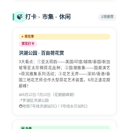
🍃
打卡 · 市集 · 休闲
2项推荐
⭐ 荷花季
赏花打卡
洪湖公园 · 百亩荷花赏
3大看点：①亚太荷韵——美国/印度/越南/泰国/新加
坡等亚太珍稀荷花品种；②国潮雅集——国潮演艺
+荷风雅集系列活动；③花艺无界——深圳/香港/泰
国三地花艺师合作大型荷花艺术装置。6月正逢花期
巅峰！
📅
6月12日-7月12日（花期巅峰期）
📍
罗湖区洪湖公园
🚇
地铁7号线洪湖站D口 / 3号线水贝站B口
🆓 免费