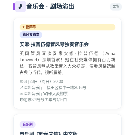
🎵
音乐会 · 剧场演出
3场
⭐ 管风琴
管风琴独奏
安娜·拉普伍德管风琴独奏音乐会
英国管风琴演奏家安娜·拉普伍德（Anna
Lapwood）深圳首演！她在社交媒体拥有百万粉
丝，将管风琴从教堂带入大众视野，演奏风格跨越
古典与当代，视听震撼。
📅
6月28日（周日）20:00
📍
深圳音乐厅 · 福田区福中一路2016号
🎫
深圳音乐厅官网/大麦购票
🚇
地铁3/4号线少年宫站E口
音乐剧
音乐剧《粉丝来信》中文版