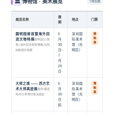
🏛️
博物馆 · 美术展览
7项在展
展
展览名称
地点
门票
期
圆明园兽首暨海外回
5
深圳国
需
购
流文物特展
月
际美术
圆明园12兽
票
30
馆（光
首+海外回流青铜佛像/石刻
日-
明区）
🆕新馆开馆展
7
月
20
日
大师之境 —— 西方艺
5
深圳国
需
购
术大师真迹展
月
际美术
莫奈/雷诺
票
30
馆（光
阿/毕沙罗等印象派真迹
日
明区）
起