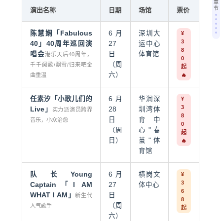
章
节
演出名称
日期
场馆
票价
陈慧娴
「Fabulous
6月
深圳大
¥
3
40」40周年巡回演
27
运中心
8
唱会
日
体育馆
港乐天后40周年，
0
（周
千千阕歌/飘雪/归来吧金
起
六）
曲重温
🔥
任素汐「小歌儿们的
6月
华润深
¥
3
Live」
28
圳湾体
实力派演员跨界
8
日
育中
音乐，小众治愈
0
（周
心"春
起
日）
茧"体
🔥
育馆
队长Young
6月
横岗文
¥
3
Captain「I AM
27
体中心
6
WHAT I AM」
日
新生代
8
（周
人气歌手
起
六）