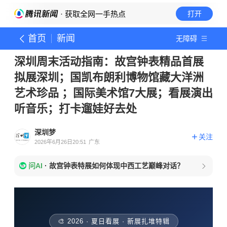
· 获取全网一手热点
打开
首页
新闻
无障碍
深圳周末活动指南：故宫钟表精品首展
拟展深圳；国凯布朗利博物馆藏大洋洲
艺术珍品 ；国际美术馆7大展；看展演出
听音乐；打卡遛娃好去处
深圳梦
关注
2026年6月26日20:51
广东
问AI
·
故宫钟表特展如何体现中西工艺巅峰对话？
🎨 2026 · 夏日看展 · 新展扎堆特辑