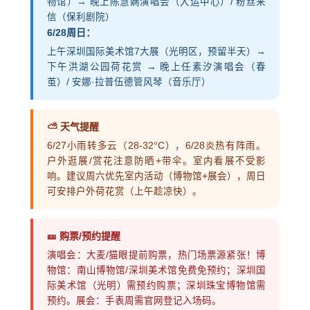
物馆）→ 晚上陈慧娴演唱会（大运中心）/ 粉丝来
信（保利剧院）
6/28周日：
上午深圳国际美术馆7大展（光明区，预留半天）→
下午洪湖公园荷花赏 → 晚上任素汐演唱会（春
茧）/ 安娜·拉普伍德管风琴（音乐厅）
⛅ 天气提醒
6/27小雨转多云（28-32°C），6/28炎热有阵雨。
户外逛展/赏花注意防晒+带伞。室内看展不受影
响。建议周六优先室内活动（博物馆+展会），周日
可安排户外荷花赏（上午趁凉快）。
🎫 购票/预约提醒
演唱会：大麦/猫眼提前购票，热门场票源紧张！博
物馆：南山博物馆/深圳美术馆免费免预约；深圳国
际美术馆（光明）需预约购票；深圳珠宝博物馆需
预约。展会：手表周需官网登记入场码。