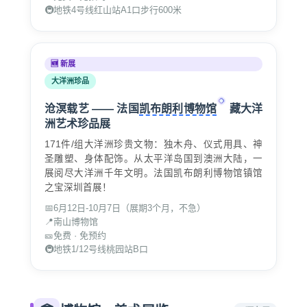
🚇
地铁4号线红山站A1口步行600米
🆕 新展
大洋洲珍品
沧溟载艺 —— 法国
凯布朗利博物馆
藏大洋
洲艺术珍品展
171件/组大洋洲珍贵文物：独木舟、仪式用具、神
圣雕塑、身体配饰。从太平洋岛国到澳洲大陆，一
展阅尽大洋洲千年文明。法国凯布朗利博物馆镇馆
之宝深圳首展！
📅
6月12日
-10月7日（展期3个月，不急）
📍
南山博物馆
🎫
免费 · 免预约
🚇
地铁1/12号线桃园站B口