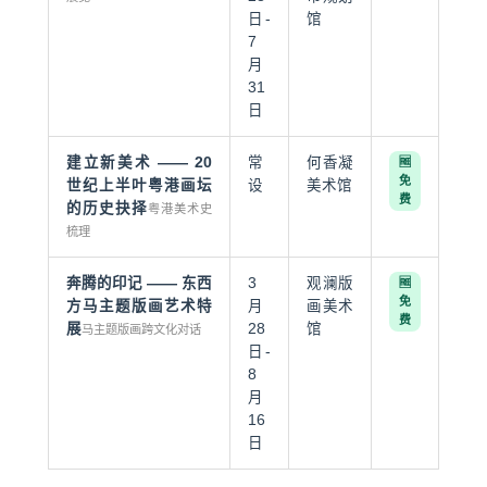
日-
馆
7
月
31
日
建立新美术 —— 20
常
何香凝
🆓
免
世纪上半叶粤港画坛
设
美术馆
费
的历史抉择
粤港美术史
梳理
奔腾的印记 —— 东西
3
观澜版
🆓
免
方马主题版画艺术特
月
画美术
费
展
28
馆
马主题版画跨文化对话
日-
8
月
16
日