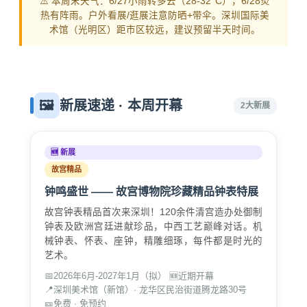
⚠️ 本周末天气：6/27小雨转多云（28-32°C），6/28炎
热有阵雨。户外看展/逛展注意防晒+带伞。深圳国际美
术馆（光明区）距市区较远，建议预留半天时间。
🖼️
新展速递 · 本周开幕
2大新展
🆕 新展
故宫精品
钟鸣盛世 —— 故宫博物院珍藏精品钟表特展
故宫钟表精品首次来深圳！120余件清宫造办处御制
钟表及欧洲宫廷进献珍品，中西工艺巅峰对话。机
械钟表、怀表、座钟，精雕细琢，每件都是时光的
艺术。
📅
2026年6月-2027年1月（拟） 🆕近期开幕
📍
深圳美术馆（新馆）· 龙华区民治街道腾龙路30号
🎫
免费 · 免预约