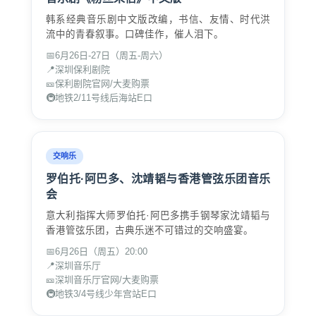
韩系经典音乐剧中文版改编，书信、友情、时代洪
流中的青春叙事。口碑佳作，催人泪下。
📅
6月26日-27日（周五-周六）
📍
深圳保利剧院
🎫
保利剧院官网/大麦购票
🚇
地铁2/11号线后海站E口
交响乐
罗伯托·阿巴多、沈靖韬与香港管弦乐团音乐
会
意大利指挥大师罗伯托·阿巴多携手钢琴家沈靖韬与
香港管弦乐团，古典乐迷不可错过的交响盛宴。
📅
6月26日（周五）20:00
📍
深圳音乐厅
🎫
深圳音乐厅官网/大麦购票
🚇
地铁3/4号线少年宫站E口