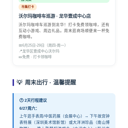
市集打卡
沃尔玛咖啡车巡游 · 龙华壹成中心店
沃尔玛咖啡车巡游到龙华！打卡免费领咖啡，还有
互动小游戏、周边礼品。周末逛商场顺便来一杯免
费咖啡。
📅
6月25日-29日（周四-周一）
📍
龙华区壹成中心沃尔玛
🎫
免费 · 打卡领咖啡
💡
周末出行 · 温馨提醒
🕐 2天行程建议
6/27周六：
上午逛手表周/中医药展（会展中心）→ 下午故宫钟
表特展（深圳美术馆新馆）或大洋洲珍品（南山博