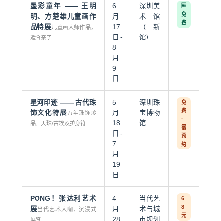
墨彩童年 —— 王明
6
深圳美
🆓
免
明、方楚雄儿童画作
月
术馆
费
品特展
17
（新
儿童画大师作品，
日-
馆）
适合亲子
8
月
9
日
星河印迹 —— 古代珠
5
深圳珠
免
费
饰文化特展
月
宝博物
万年珠饰珍
·
18
馆
品，天珠/古埃及护身符
需
日-
预
7
约
月
19
日
PONG！张达利艺术
4
当代艺
6
8
展
月
术与城
当代艺术大咖，沉浸式
元
28
市规划
展览