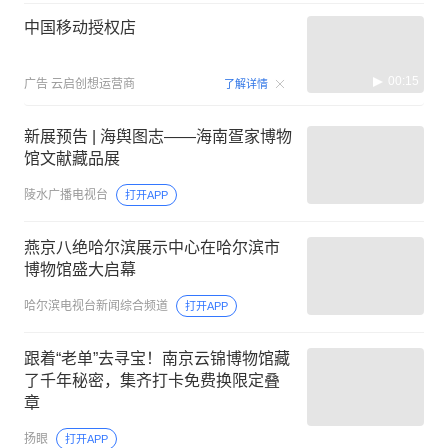
中国移动授权店
00:15
广告
云启创想运营商
了解详情
新展预告 | 海舆图志——海南疍家博物
馆文献藏品展
陵水广播电视台
打开APP
燕京八绝哈尔滨展示中心在哈尔滨市
博物馆盛大启幕
哈尔滨电视台新闻综合频道
打开APP
跟着“老单”去寻宝！南京云锦博物馆藏
了千年秘密，集齐打卡免费换限定叠
章
扬眼
打开APP