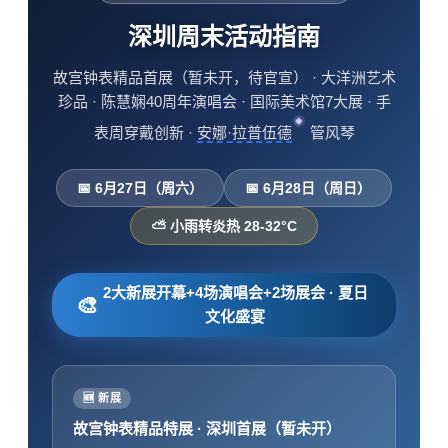
深圳周末活动指南
故宫钟表精品首展（暂未开，待官宣） · 大洋洲艺术
珍品 · 陈慧娴40周年演唱会 · 国际美术馆7大展 · 手
表周穿戴创新 ·
安娜·拉普伍德
管风琴
📅 6月27日（周六）
📅 6月28日（周日）
⛅ 小雨转炎热 28-32°C
2大新展开幕+4场演唱会+2场展会 · 夏日
🎨
文化盛宴
🆕 新展
故宫钟表精品特展 · 深圳首展（暂未开）