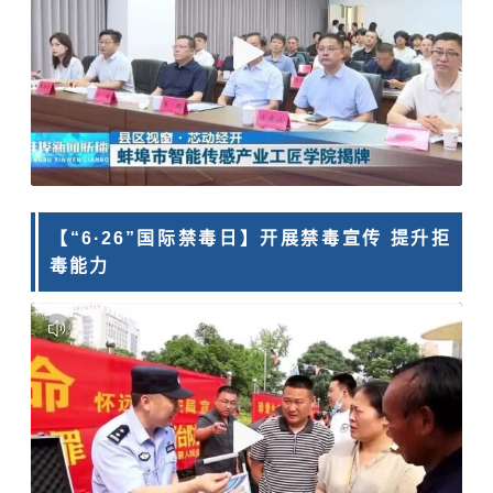
【“6·26”国际禁毒日】开展禁毒宣传 提升拒
毒能力