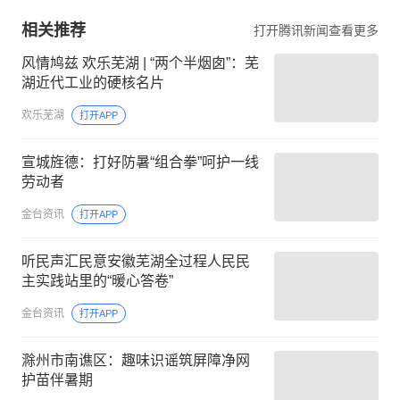
相关推荐
打开腾讯新闻查看更多
风情鸠兹 欢乐芜湖 | “两个半烟囱”：芜
湖近代工业的硬核名片
欢乐芜湖
打开APP
宣城旌德：打好防暑“组合拳”呵护一线
劳动者
金台资讯
打开APP
听民声汇民意安徽芜湖全过程人民民
主实践站里的“暖心答卷”
金台资讯
打开APP
滁州市南谯区：趣味识谣筑屏障净网
护苗伴暑期