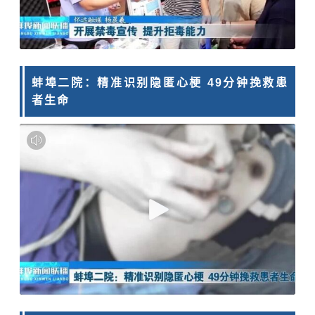
蚌埠二院：精准识别隐匿心梗 49分钟挽救患
者生命