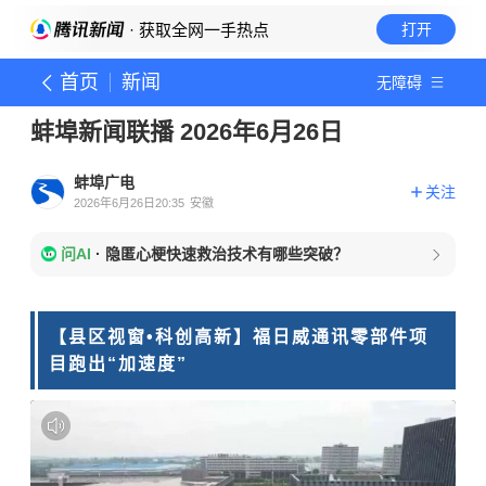
· 获取全网一手热点
打开
首页
新闻
无障碍
蚌埠新闻联播 2026年6月26日
蚌埠广电
关注
2026年6月26日20:35
安徽
问AI
·
隐匿心梗快速救治技术有哪些突破？
【县区视窗•科创高新】福日威通讯零部件项
目跑出“加速度”