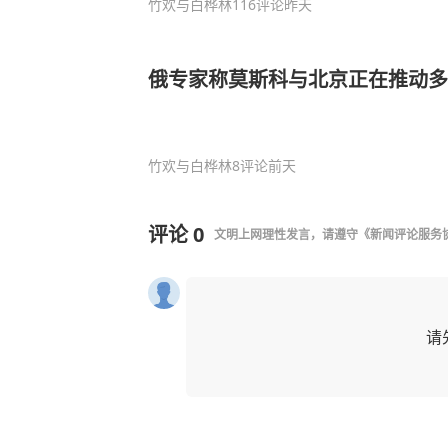
竹欢与白桦林
116评论
昨天
俄专家称莫斯科与北京正在推动多
竹欢与白桦林
8评论
前天
评论
0
文明上网理性发言，请遵守
《新闻评论服务
请