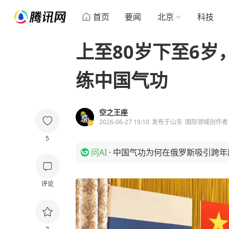
首页
要闻
北京
科技
上至80岁下至6岁
练中国气功
空之王座
2026-06-27 19:10
发布于
山东
国际领域创作者
5
问AI
·
中国气功为何在俄罗斯吸引跨年
评论