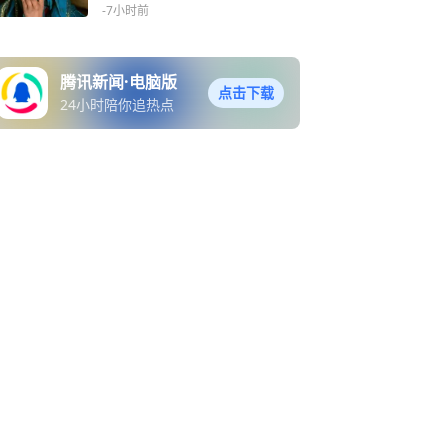
维持多久？
-7小时前
腾讯新闻·电脑版
点击下载
24小时陪你追热点