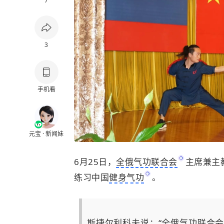
7
3
手机看
元宝 · 新闻妹
6月25日，
全俄气功联合会
主席兼主
练习中国
健身气功
。
斯捷尔利科夫说：“全俄气功联合