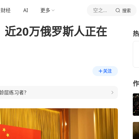
财经
AI
更多
空之王座
搜索
，近20万俄罗斯人正在
热
关注
作
龄层练习者？