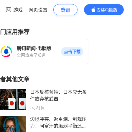
游戏
网页设置
登录
安装电脑版
内容更精彩
门应用推荐
腾讯新闻·电脑版
点击下载
全网热点早知道
者其他文章
日本反核领袖：日本应无条
件放弃核武器
-7小时前
边境冲突、返乡潮、制裁压
力：阿富汗的脆弱平衡还能