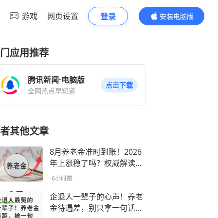
游戏
网页设置
登录
安装电脑版
内容更精彩
门应用推荐
腾讯新闻·电脑版
点击下载
全网热点早知道
者其他文章
8月养老金准时到账！2026
年上涨稳了吗？权威解读来
了
-6小时前
企退人一辈子的心声！养老
金待遇差，别只拿一句话概