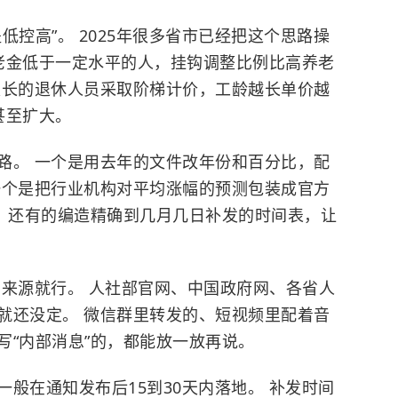
低控高”。 2025年很多省市已经把这个思路操
养老金低于一定水平的人，挂钩调整比例比高养老
限长的退休人员采取阶梯计价，工龄越长单价越
甚至扩大。
路。 一个是用去年的文件改年份和百分比，配
一个是把行业机构对平均涨幅的预测包装成官方
词。 还有的编造精确到几月几日补发的时间表，让
看来源就行。 人社部官网、中国政府网、各省人
就还没定。 微信群里转发的、短视频里配着音
写“内部消息”的，都能放一放再说。
般在通知发布后15到30天内落地。 补发时间