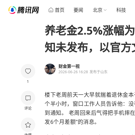
首页
要闻
北京
科技
养老金2.5%涨幅
知未发布，以官方
财金第一视
2026-06-26 16:28
发布于
山东
1
楼下老周前天一大早就揣着退休金本
个半小时，窗口工作人员告诉他：没
评论
到通知。 老周回来后气得把手机摔在
发6个月差额”的消息。