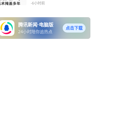
括多年问题
-6小时前
腾讯新闻·电脑版
点击下载
24小时陪你追热点