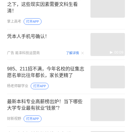
之下，这些现实因素需要文科生看
清！
掌上高考
打开APP
凭本人手机号确认！
00:09
广告
易泽科技运营商
了解详情
985、211招不满，今年名校的征集志
愿名单比往年都长，家长更精了
杨老师聊学业
打开APP
最新本科专业高薪榜出炉！当下哪些
大学专业最有就业“钱景”？
财新视野
打开APP