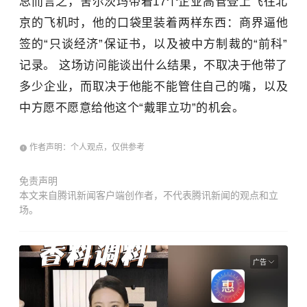
总而言之，舍尔茨玛带着17个企业高管登上飞往北
京的飞机时，他的口袋里装着两样东西：商界逼他
签的“只谈经济”保证书，以及被中方制裁的“前科”
记录。 这场访问能谈出什么结果，不取决于他带了
多少企业，而取决于他能不能管住自己的嘴，以及
中方愿不愿意给他这个“戴罪立功”的机会。
作者声明：个人观点，仅供参考
免责声明
本文来自腾讯新闻客户端创作者，不代表腾讯新闻的观点和立
场。
广告