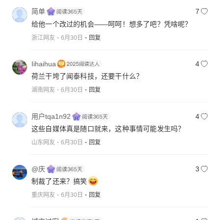
简单
7
给他一个改过的机会——呵呵！想多了吧？凭啥呢？
浙江网友
6月30日
回复
Iihaihua
4
荷兰干垮了闻泰科技，还要干什么？
湖南网友
6月30日
回复
用户tqa1n92
4
这些自媒体真是随口就来，这种事情可能发生吗？
山东网友
6月30日
回复
@庆
3
制裁了还来？搞笑
重庆网友
6月30日
回复