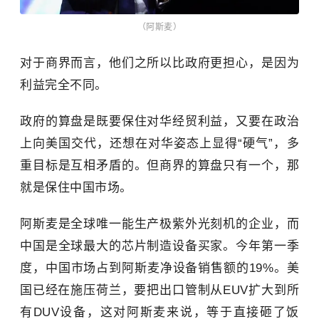
（阿斯麦）
对于商界而言，他们之所以比政府更担心，是因为
利益完全不同。
政府的算盘是既要保住对华经贸利益，又要在政治
上向美国交代，还想在对华姿态上显得“硬气”，多
重目标是互相矛盾的。但商界的算盘只有一个，那
就是保住中国市场。
阿斯麦是全球唯一能生产极紫外光刻机的企业，而
中国是全球最大的芯片制造设备买家。今年第一季
度，中国市场占到阿斯麦净设备销售额的19%。美
国已经在施压荷兰，要把出口管制从EUV扩大到所
有DUV设备，这对阿斯麦来说，等于直接砸了饭