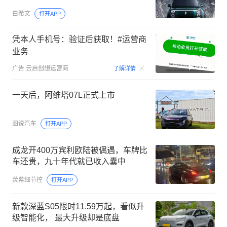
白希文
打开APP
凭本人手机号：验证后获取！#运营商
业务
00:15
广告
云启创想运营商
了解详情
一天后，阿维塔07L正式上市
图说汽车
打开APP
成龙开400万宾利欧陆被偶遇，车牌比
车还贵，九十年代就已收入囊中
荧幕细节控
打开APP
新款深蓝S05限时11.59万起，看似升
级智能化， 最大升级却是底盘