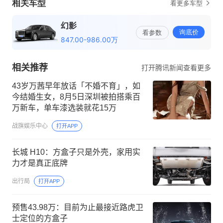
相关推荐
打开腾讯新闻查看更多
43岁万茜早年放话「不婚不育」，如
今结婚生女，8月5日深圳被拍搭乘百
万新车，单车漆选装就花15万
战旗娱乐中心
打开APP
长城 H10：方盒子只是外壳，家用实
力才是真正底牌
出行局
打开APP
预售43.98万：目前为止最接近路虎卫
士定位的方盒子