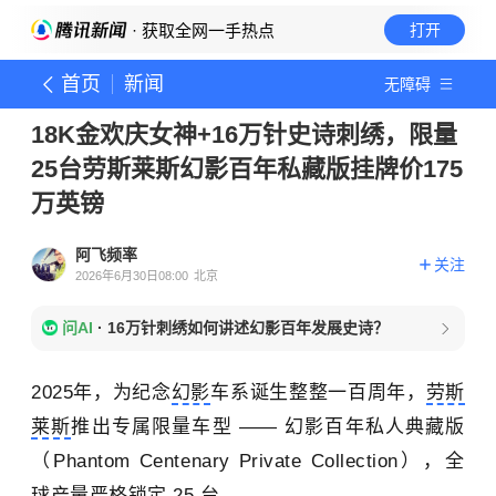
· 获取全网一手热点
打开
首页
新闻
无障碍
18K金欢庆女神+16万针史诗刺绣，限量
25台劳斯莱斯幻影百年私藏版挂牌价175
万英镑
阿飞频率
关注
2026年6月30日08:00
北京
问AI
·
16万针刺绣如何讲述幻影百年发展史诗？
2025年，为纪念
幻影
车系诞生整整一百周年，
劳斯
莱斯
推出专属限量车型 —— 幻影百年私人典藏版
（Phantom Centenary Private Collection），全
球产量严格锁定 25 台。