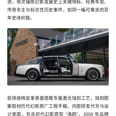
进，依次铺陈幻影发展史上关键地标、经典车型、
传奇车主与标志性历史事件，如同一幅可乘坐的百
年史诗织锦。
前排座椅皮革表面搭载专属激光蚀刻工艺，蚀刻图
案取材历代幻影原厂工程手稿、内部研发代号与设
计草图，包含初代幻影原型 “海鸥”、2003 年品牌