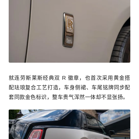
就连劳斯莱斯经典双 R 徽章，也首次采用黄金搭
配珐琅复合工艺打造，车身侧裙、车尾铭牌同步配
套同款金色标识，整车贵气浑然一体却不显张扬。