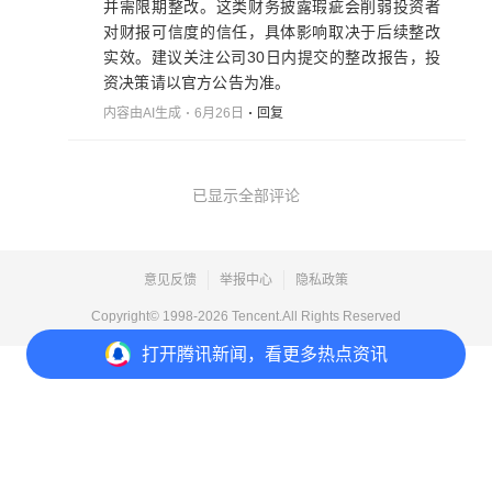
并需限期整改。这类财务披露瑕疵会削弱投资者
对财报可信度的信任，具体影响取决于后续整改
实效。建议关注公司30日内提交的整改报告，投
资决策请以官方公告为准。
内容由AI生成
6月26日
回复
已显示全部评论
意见反馈
举报中心
隐私政策
Copyright© 1998-
2026
Tencent.All Rights Reserved
打开
腾讯新闻，看更多热点资讯
打开
APP参与讨论
2
1
1
1