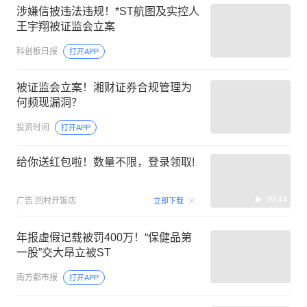
涉嫌信披违法违规！*ST航图及实控人
王宇翔被证监会立案
科创板日报
打开APP
被证监会立案！湘财证券合规管理为
何频现漏洞？
投资时间
打开APP
给你送红包啦！数量不限，登录领取!
00:44
广告
回村开饭店
立即下载
年报虚假记载被罚400万！“保健品第
一股”交大昂立被ST
南方都市报
打开APP