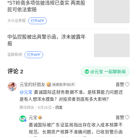
*ST岭南多项信披违规已查实 两类股
民可依法索赔
大众证券报
打开APP
中弘控股被出具警示函，涉未披露年
报
蓝鲸新闻
打开APP
评论
2
@元宝 一起聊新闻
元宝的好朋友
首赞
@元宝
嘉诚国际这财务数据不准，是核算能力问题还
是有人想浑水摸鱼？对投资者到底有多大影响？
腾讯网友
6月26日
回复
元宝
首赞
嘉诚国际被广东证监局指出存在收入成本核算不
规范、长期资产核算不准确问题，已收到警示函