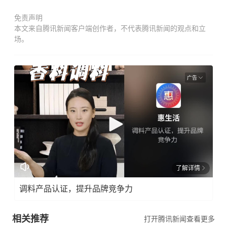
免责声明
本文来自腾讯新闻客户端创作者，不代表腾讯新闻的观点和立
场。
广告
了解详情
调料产品认证，提升品牌竞争力
相关推荐
打开腾讯新闻查看更多