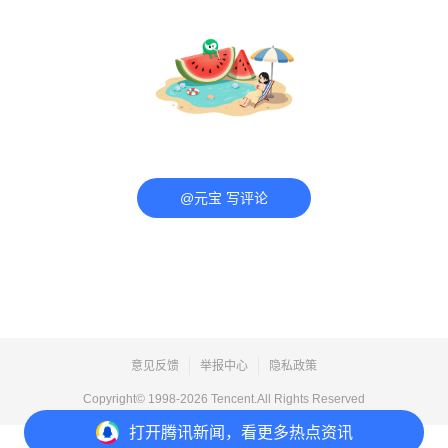
@元宝 写评论
意见反馈
举报中心
隐私政策
Copyright© 1998-
2026
Tencent.All Rights Reserved
打开
腾讯新闻，看更多热点资讯