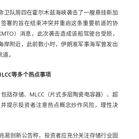
卫队周四在霍尔木兹海峡袭击了一艘悬挂新加
周签署的旨在结束冲突并重启这条重要航道的协
KMTO）消息，此次袭击造成该船驾驶台受损，
海岸附近，此前数小时，伊朗准军事海军曾发出
航道。
LCC等多个热点事项
括存储、MLCC（片式多层陶瓷电容器）、超
，并提示投资者注意热点概念炒作风险，理性决
兆易创新
公告称，投资者应充分关注存储行业固