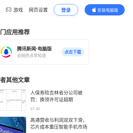
游戏
网页设置
登录
安装电脑版
内容更精彩
门应用推荐
腾讯新闻·电脑版
点击下载
全网热点早知道
者其他文章
人保寿险吉林省分公司被
罚：换领许可证超期
07-30
高通营收与利润双双下滑，
芯片成本重压智能手机市场