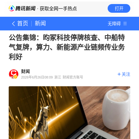
· 获取全网一手热点
打开
首页
新闻
无障碍
公告集锦：昀冢科技停牌核查、中船特
气复牌，算力、新能源产业链频传业务
利好
财闻
关注
2026年6月26日08:09
浙江
财闻官方账号