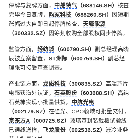
停牌与复牌方面，
中船特气
（688146.SH）
核查
完毕今日复牌，
昀冢科技
（688260.SH）
因短期
涨幅过大自即日起停牌核查，
天壕能源
（300332.SZ）
因筹划收购全部股权同步停牌。
监管方面，
轻纺城
（600790.SH）
副总经理高晓
辰被立案留置，
ST洲际（600759.SH）
副总经
理张可接受审查调查。
产业链方面，
龙磁科技
（300835.SZ）
高端芯片
电感获海外认证，
石英股份
（603688.SH）
高纯
石英棒实现小批量供货，
中航光电
（002179.SZ）
在硅光、CPO领域可批量交付，
京东方A
（000725.SZ）
玻璃基封装载板试验线
已通线送样，
飞龙股份（002536.SZ）
液冷业务