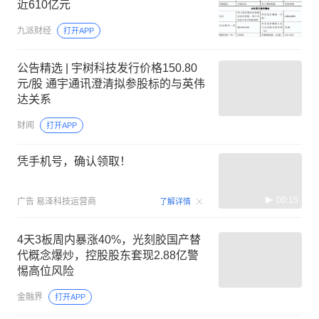
近610亿元
九派财经
打开APP
公告精选 | 宇树科技发行价格150.80
元/股 通宇通讯澄清拟参股标的与英伟
达关系
财闻
打开APP
凭手机号，确认领取！
00:15
广告
易泽科技运营商
了解详情
4天3板周内暴涨40%，光刻胶国产替
代概念爆炒，控股股东套现2.88亿警
惕高位风险
金融界
打开APP