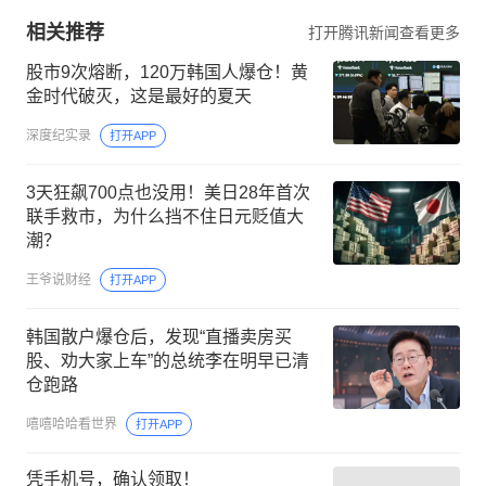
相关推荐
打开腾讯新闻查看更多
股市9次熔断，120万韩国人爆仓！黄
金时代破灭，这是最好的夏天
深度纪实录
打开APP
3天狂飙700点也没用！美日28年首次
联手救市，为什么挡不住日元贬值大
潮？
王爷说财经
打开APP
韩国散户爆仓后，发现“直播卖房买
股、劝大家上车”的总统李在明早已清
仓跑路
嘻嘻哈哈看世界
打开APP
凭手机号，确认领取！