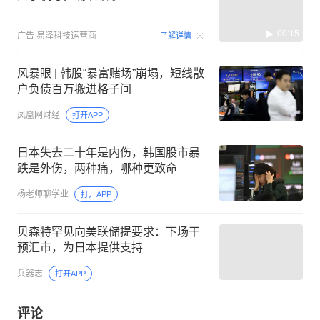
00:15
广告
易泽科技运营商
了解详情
风暴眼 | 韩股“暴富赌场”崩塌，短线散
户负债百万搬进格子间
凤凰网财经
打开APP
日本失去二十年是内伤，韩国股市暴
跌是外伤，两种痛，哪种更致命
杨老师聊学业
打开APP
贝森特罕见向美联储提要求：下场干
预汇市，为日本提供支持
兵器志
打开APP
评论