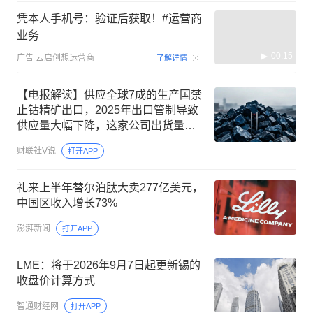
凭本人手机号：验证后获取！#运营商
业务
00:15
广告
云启创想运营商
了解详情
【电报解读】供应全球7成的生产国禁
止钴精矿出口，2025年出口管制导致
供应量大幅下降，这家公司出货量逾
4.5万吨
财联社V说
打开APP
礼来上半年替尔泊肽大卖277亿美元，
中国区收入增长73%
澎湃新闻
打开APP
LME：将于2026年9月7日起更新锡的
收盘价计算方式
智通财经网
打开APP