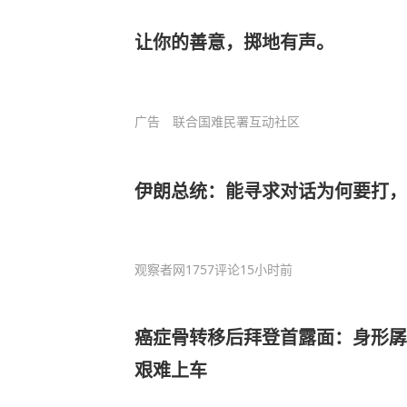
让你的善意，掷地有声。
广告
联合国难民署互动社区
伊朗总统：能寻求对话为何要打，
观察者网
1757评论
15小时前
癌症骨转移后拜登首露面：身形孱
艰难上车