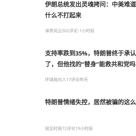
伊朗总统发出灵魂拷问：中美难道
什么不打起来
译界风云
502评论
-1小时前
支持率跌到35%，特朗普终于承认
了，但他找的“替身”能救共和党吗
环球局内人
17评论
昨天
特朗普情绪失控，居然被骗的这么
锐见时局
72评论
19小时前