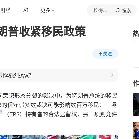
财经
AI
更多
长得不太环保
搜索
朗普收紧移民政策
热
关注
团体强烈抗议？
作
两起意识形态分裂的裁决中，为特朗普总统的移民
-3的保守派多数裁决可能影响数百万移民：一项
（TPS）持有者的合法居留权，另一项则允许