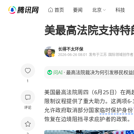
首页
要闻
北京
科技
美最高法院支持特
长得不太环保
2026-06-26 08:01
发布于
江苏
国际领域创作者
问AI
·
最高法院裁决为何引发移民权益
1
美国最高法院周四（6月25日）在
限制议程提供了重大助力。这两项6
评论
允许政府取消部分国家
临时保护身份
恢复在边境阻挡寻求庇护者的政策。