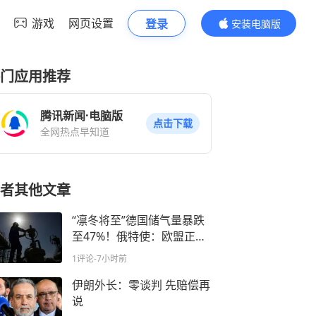
游戏
网页设置
登录
安装电脑版
内容更精彩
门应用推荐
腾讯新闻·电脑版
点击下载
全网热点早知道
者其他文章
“凛冬将至”德国储气量暴跌
至47%！俄特使：欧盟正遭
遇自食其果的冰封危机
1评论
-7小时前
伊朗外长：零谈判 先赔偿再
说