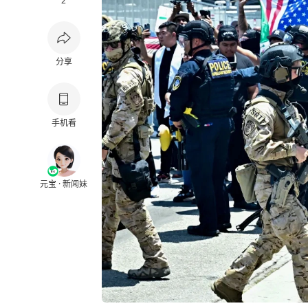
2
分享
手机看
元宝 · 新闻妹