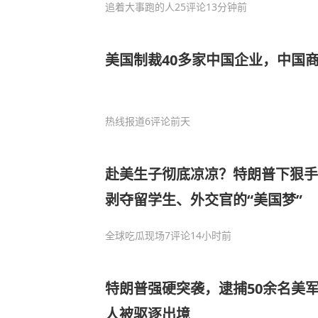
追着大事跑的人
25评论
13分钟前
美国制裁40多家中国企业，中国
热线报道
6评论
前天
赴美生子彻底凉凉？特朗普下狠手
剥夺留学生、外交官的“美国梦”
全球吃瓜现场
7评论
14小时前
特朗普强硬突袭，逮捕50余名美
人被驱逐出境