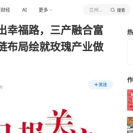
财经
AI
更多
兰州日报
搜索
出幸福路，三产融合富
热
链布局绘就玫瑰产业做
作
关注
号