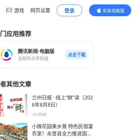
游戏
网页设置
登录
安装电脑版
内容更精彩
门应用推荐
腾讯新闻·电脑版
点击下载
全网热点早知道
者其他文章
兰州日报 · 线上“鲜”读（202
6年8月8日）
-3小时前
小微花园美乡景 特色民宿富
农家！永登县全力推进国家