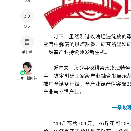
收藏
分享
时下，虽然刚过玫瑰烂漫绽放的
空气中弥漫的烘焙甜香、研究所里科
一甜蜜产业持续焕发新生机。
手机看
近年来，永登县深耕苦水玫瑰特色
手，锚定创建国家级产业融合发展示
元宝 · 新闻妹
推广全链条升级，全产业链产值突破2
产业与幸福产业。
一朵玫
“43斤花蕾301元，76斤花冠