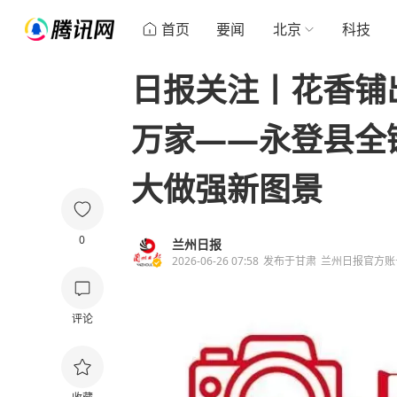
首页
要闻
北京
科技
日报关注丨花香铺
万家——永登县全
大做强新图景
0
兰州日报
2026-06-26 07:58
发布于
甘肃
兰州日报官方账
评论