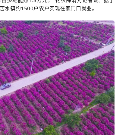
亩多地能赚1.3万元。”花农薛清对记者说。据了
苦水镇约1500户农户实现在家门口就业。