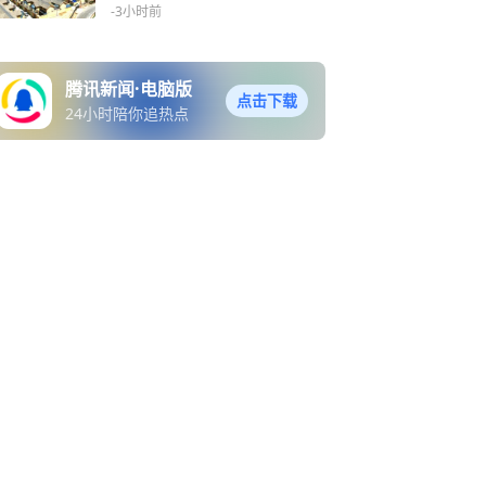
级“五好两宜”和美乡村试点
-3小时前
建设
腾讯新闻·电脑版
点击下载
24小时陪你追热点